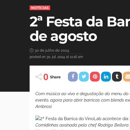
NOTÍCIAS
2ª Festa da Ba
de agosto
30 de julho de 2024
posted on
30, jul, 2024 at 11:16 am
0
Share
Com música ao vivo e degustação do menu do c
evento, agora para abrir barricas com blends ex
Ambrosi
Comidinhas assinada pelo chef Rodrigo Bellora 