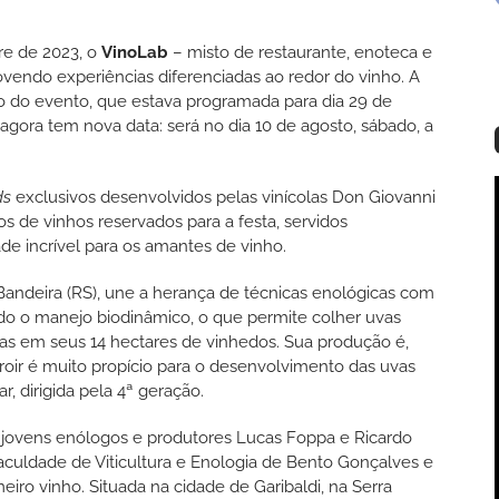
re de 2023, o
VinoLab
– misto de restaurante, enoteca e
vendo experiências diferenciadas ao redor do vinho. A
o do evento, que estava programada para dia 29 de
 agora tem nova data: será no dia 10 de agosto, sábado, a
ds
exclusivos desenvolvidos pelas vinícolas Don Giovanni
s de vinhos reservados para a festa, servidos
de incrível para os amantes de vinho.
 Bandeira (RS), une a herança de técnicas enológicas com
o o manejo biodinâmico, o que permite colher uvas
das em seus 14 hectares de vinhedos. Sua produção é,
roir é muito propício para o desenvolvimento das uvas
, dirigida pela 4ª geração.
 jovens enólogos e produtores Lucas Foppa e Ricardo
culdade de Viticultura e Enologia de Bento Gonçalves e
eiro vinho. Situada na cidade de Garibaldi, na Serra