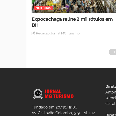
NOTÍCIAS
Expocachaça reúne 2 mil rótulos em
BH
Redação Jornal MG Turismo
Diret
Antôn
Jorna
clare
Fundado em 20/10/1986
Av. Cristóvão Colombo, 519 – sl. 102
Diret