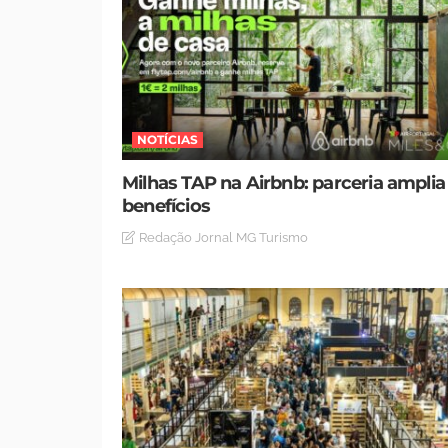
NOTÍCIAS
Milhas TAP na Airbnb: parceria amplia
benefícios
Redação Jornal MG Turismo