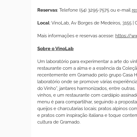
Reservas
: Telefone (54) 3295-7575 ou e-mail
re
Local
: VinoLab, Av Borges de Medeiros, 3155 |
Mais informações e reservas acesse:
https://w
Sobre o VinoLab
Um laboratório para experimentar a arte do v
restaurante com a alma e a essência da Coleçã
recentemente em Gramado pelo grupo Casa Hot
laboratório onde se promove várias experiência
do Vinho”, jantares harmonizados, entre outra
vinhos, e um restaurante com cardápio assina
menu é para compartilhar, seguindo a proposta
queijos e charcutarias locais; pratos alpinos c
e pratos com inspiração italiana e toque conte
cultura de Gramado.