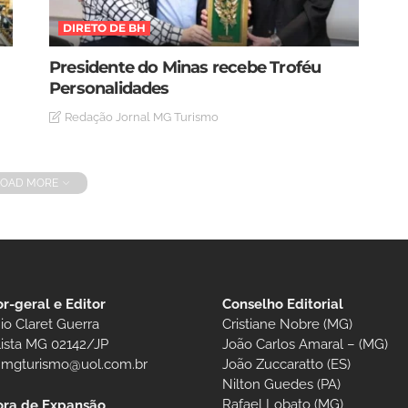
DIRETO DE BH
Presidente do Minas recebe Troféu
Personalidades
Redação Jornal MG Turismo
LOAD MORE
or-geral e Editor
Conselho Editorial
io Claret Guerra
Cristiane Nobre (MG)
lista MG 02142/JP
João Carlos Amaral – (MG)
t.mgturismo@uol.com.br
João Zuccaratto (ES)
Nilton Guedes (PA)
Rafael Lobato (MG)
ora de Expansão