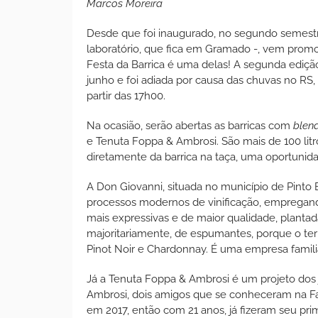
Marcos Moreira
Desde que foi inaugurado, no segundo semest
laboratório, que fica em Gramado -, vem promo
Festa da Barrica é uma delas! A segunda ediçã
junho e foi adiada por causa das chuvas no RS,
partir das 17h00.
Na ocasião, serão abertas as barricas com
blen
e Tenuta Foppa & Ambrosi. São mais de 100 litro
diretamente da barrica na taça, uma oportunida
A Don Giovanni, situada no município de Pinto
processos modernos de vinificação, empregand
mais expressivas e de maior qualidade, planta
majoritariamente, de espumantes, porque o ter
Pinot Noir e Chardonnay. É uma empresa familiar
Já a Tenuta Foppa & Ambrosi é um projeto dos
Ambrosi, dois amigos que se conheceram na Fa
em 2017, então com 21 anos, já fizeram seu prim