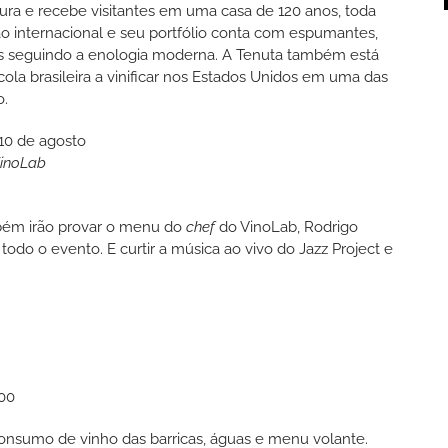
tura e recebe visitantes em uma casa de 120 anos, toda
ão internacional e seu portfólio conta com espumantes,
dos seguindo a enologia moderna. A Tenuta também está
ola brasileira a vinificar nos Estados Unidos em uma das
o.
VinoLab
mbém irão provar o menu do
chef
do VinoLab, Rodrigo
odo o evento. E curtir a música ao vivo do Jazz Project e
h00
ui consumo de vinho das barricas, águas e menu volante.