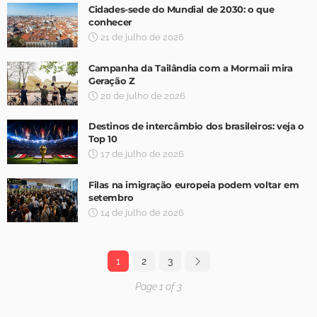
Cidades-sede do Mundial de 2030: o que
conhecer
21 de julho de 2026
Campanha da Tailândia com a Mormaii mira
Geração Z
20 de julho de 2026
Destinos de intercâmbio dos brasileiros: veja o
Top 10
17 de julho de 2026
Filas na imigração europeia podem voltar em
setembro
14 de julho de 2026
1
2
3
Page 1 of 3