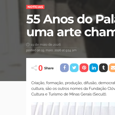
NOTÍCIAS
55 Anos do Pal
uma arte cham
19 de maio de 2026
posted on
19, maio, 2026 at 9:24 am
0
Share
Criação, formação, produção, difusão, democrat
cultura, são os outros nomes da Fundação Clóvi
Cultura e Turismo de Minas Gerais (Secult).