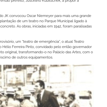
ntão prefeito, Juscelino Kubitschek, a propor a
ando JK convocou Oscar Niemeyer para mais uma grande
implantação de um teatro no Parque Municipal ligado à
oncreto. As obras, iniciadas em 1942, foram paralisadas
ovisório, um “teatro de emergência”, o atual Teatro
 Hélio Ferreira Pinto, convidado pelo então governador
eto original, transformando-o no Palácio das Artes, com o
créscimo de outros equipamentos.