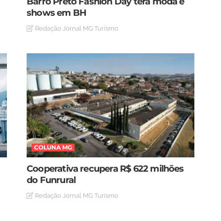
Barro Preto Fashion Day terá moda e
shows em BH
Redação Jornal MG Turismo
COLUNA MG
Cooperativa recupera R$ 622 milhões
do Funrural
Redação Jornal MG Turismo