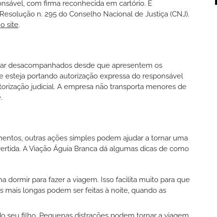
nsável, com firma reconhecida em cartório. É
Resolução n. 295 do Conselho Nacional de Justiça (CNJ).
o site
.
ajar desacompanhados desde que apresentem os
e esteja portando autorização expressa do responsável
torização judicial. A empresa não transporta menores de
.
entos, outras ações simples podem ajudar a tornar uma
vertida. A Viação Águia Branca dá algumas dicas de como
 dormir para fazer a viagem. Isso facilita muito para que
s mais longas podem ser feitas à noite, quando as
do seu filho. Pequenas distrações podem tornar a viagem