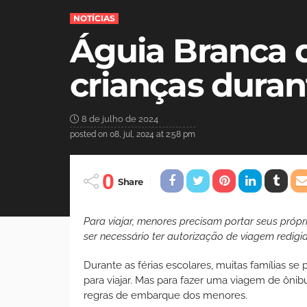
NOTÍCIAS
Águia Branca 
crianças durant
8 de julho de 2024
posted on
08, jul, 2024 at 2:58 pm
0
Share
Para viajar, menores precisam portar seus próp
ser necessário ter autorização de viagem redigi
Durante as férias escolares, muitas famílias se
para viajar. Mas para fazer uma viagem de ônibu
regras de embarque dos menores.