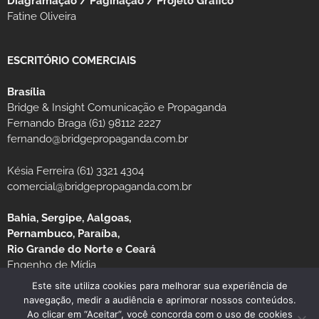
Diagramação / Paginação / Projeto Gráfico
Fatine Oliveira
ESCRITÓRIO COMERCIAIS
Brasília
Bridge & Insight Comunicação e Propaganda
Fernando Braga (61) 98112 2227
fernando@bridgepropaganda.com.br
Késia Ferreira (61) 3321 4304
comercial@bridgepropaganda.com.br
Bahia, Sergipe, Aalgoas,
Pernambuco, Paraíba,
Rio Grande do Norte e Ceará
Engenho de Mídia
Luciano Moura (81) 99939-0235 / (81) 3126-8181
Este site utiliza cookies para melhorar sua experiência de
navegação, medir a audiência e aprimorar nossos conteúdos.
Ao clicar em “Aceitar”, você concorda com o uso de cookies