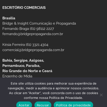
ESCRITÓRIO COMERCIAIS
Brasília
Bridge & Insight Comunicação e Propaganda
Fernando Braga (61) 98112 2227
fernando@bridgepropaganda.com.br
Késia Ferreira (61) 3321 4304
comercial@bridgepropaganda.com.br
Bahia, Sergipe, Aalgoas,
Pernambuco, Paraíba,
Rio Grande do Norte e Ceará
Engenho de Mídia
Luciano Moura (81) 99939-0235 / (81) 3126-8181
Este site utiliza cookies para melhorar sua experiência de
navegação, medir a audiência e aprimorar nossos conteúdos.
Ao clicar em “Aceitar”, você concorda com o uso de cookies
conforme nossa Política de Privacidade.
© Copyright 2026 JORNAL MG TURISMO
Aceitar
Recusar
Política de privacidade