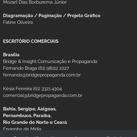
Mozart Dias Borburema Júnior
Diagramação / Paginação / Projeto Gráfico
Fatine Oliveira
ESCRITÓRIO COMERCIAIS
Brasília
Bridge & Insight Comunicação e Propaganda
Fernando Braga (61) 98112 2227
fernando@bridgepropaganda.com.br
Késia Ferreira (61) 3321 4304
comercial@bridgepropaganda.com.br
Bahia, Sergipe, Aalgoas,
Pernambuco, Paraíba,
Rio Grande do Norte e Ceará
Engenho de Mídia
Luciano Moura (81) 99939-0235 / (81) 3126-8181