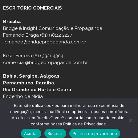
ESCRITÓRIO COMERCIAIS
Brasília
Bridge & Insight Comunicação e Propaganda
Fernando Braga (61) 98112 2227
fernando@bridgepropaganda.com.br
Késia Ferreira (61) 3321 4304
comercial@bridgepropaganda.com.br
Bahia, Sergipe, Aalgoas,
Pernambuco, Paraíba,
Rio Grande do Norte e Ceará
Engenho de Mídia
Luciano Moura (81) 99939-0235 / (81) 3126-8181
Este site utiliza cookies para melhorar sua experiência de
navegação, medir a audiência e aprimorar nossos conteúdos.
Ao clicar em “Aceitar”, você concorda com o uso de cookies
conforme nossa Política de Privacidade.
Aceitar
Recusar
Política de privacidade
© Copyright 2026 JORNAL MG TURISMO