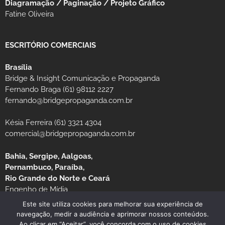
Diagramação / Paginação / Projeto Gráfico
Fatine Oliveira
ESCRITÓRIO COMERCIAIS
Brasília
Bridge & Insight Comunicação e Propaganda
Fernando Braga (61) 98112 2227
fernando@bridgepropaganda.com.br
Késia Ferreira (61) 3321 4304
comercial@bridgepropaganda.com.br
Bahia, Sergipe, Aalgoas,
Pernambuco, Paraíba,
Rio Grande do Norte e Ceará
Engenho de Mídia
Luciano Moura (81) 99939-0235 / (81) 3126-8181
Este site utiliza cookies para melhorar sua experiência de
navegação, medir a audiência e aprimorar nossos conteúdos.
Ao clicar em “Aceitar”, você concorda com o uso de cookies