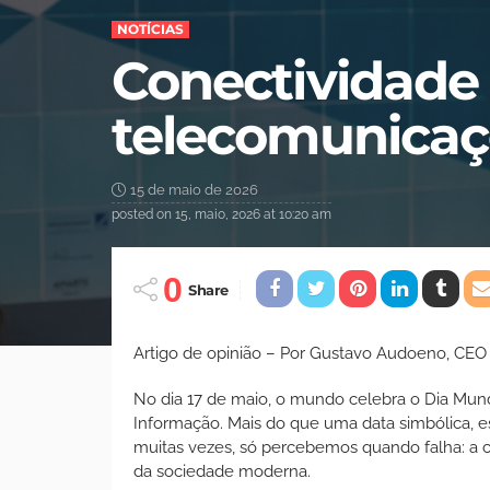
NOTÍCIAS
Conectividade 
telecomunicaç
15 de maio de 2026
posted on
15, maio, 2026 at 10:20 am
0
Share
Artigo de opinião – Por Gustavo Audoeno, CEO
No dia 17 de maio, o mundo celebra o Dia Mun
Informação. Mais do que uma data simbólica, e
muitas vezes, só percebemos quando falha: a 
da sociedade moderna.