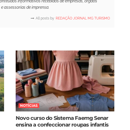
conteúdos informativos recebidos de empresas, órgãos
s e assessorias de imprensa.
All posts by
REDAÇÃO JORNAL MG TURISMO
NOTÍCIAS
Novo curso do Sistema Faemg Senar
ensina a confeccionar roupas infantis