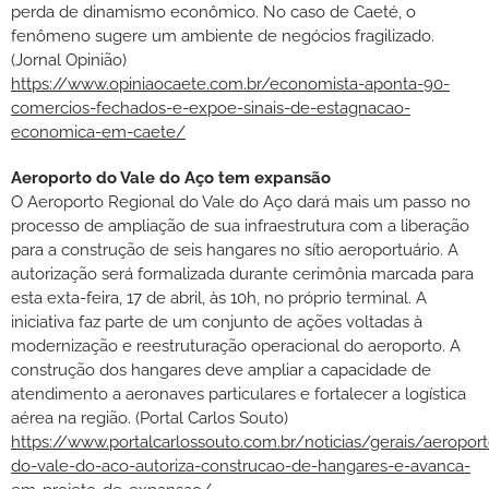
perda de dinamismo econômico. No caso de Caeté, o
fenômeno sugere um ambiente de negócios fragilizado.
(Jornal Opinião)
https://www.opiniaocaete.com.br/economista-aponta-90-
comercios-fechados-e-expoe-sinais-de-estagnacao-
economica-em-caete/
Aeroporto do Vale do Aço tem expansão
O Aeroporto Regional do Vale do Aço dará mais um passo no
processo de ampliação de sua infraestrutura com a liberação
para a construção de seis hangares no sítio aeroportuário. A
autorização será formalizada durante cerimônia marcada para
esta exta-feira, 17 de abril, às 10h, no próprio terminal. A
iniciativa faz parte de um conjunto de ações voltadas à
modernização e reestruturação operacional do aeroporto. A
construção dos hangares deve ampliar a capacidade de
atendimento a aeronaves particulares e fortalecer a logística
aérea na região. (Portal Carlos Souto)
https://www.portalcarlossouto.com.br/noticias/gerais/aeroport
do-vale-do-aco-autoriza-construcao-de-hangares-e-avanca-