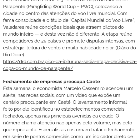
Parapente (Paragliding World Cup – PWC), colocando a
cidade no centro das atenções do voo livre mundial. Com
fama consolidada e o título de “Capital Mundial do Voo Livre”,
Valadares reúne condições ideais que atraem pilotos do
mundo inteiro — e desta vez não é diferente. A etapa reúne
competidores de 25 países e promete disputas intensas, com
estratégia, leitura de vento e muita habilidade no ar. (Diário do
Rio Doce)
https://drd.com.br/pico-da-ibituruna-sedia-etapa-decisiva-da-
copa-do-mundo-de-parapente/
Fechamento de empresas preocupa Caeté
Esta semana, o economista Marcelo Cassemiro acendeu um
alerta, nas redes sociais, com um vídeo que expõe um
cenário preocupante em Caeté. O levantamento informal
feito por ele identificou 90 estabelecimentos comerciais
fechados, apenas nas principais avenidas da cidade. O
número chama atenção não apenas pelo volume, mas pelo
que representa. Especialistas costumam tratar o fechamento
em série de pontos comerciais como um indicador direto de