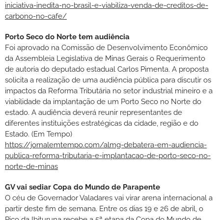
iniciativa-inedita-no-brasil-e-viabiliza-venda-de-creditos-de-
carbono-no-cafe/
Porto Seco do Norte tem audiência
Foi aprovado na Comissão de Desenvolvimento Econômico
da Assembleia Legislativa de Minas Gerais o Requerimento
de autoria do deputado estadual Carlos Pimenta. A proposta
solicita a realização de uma audiência pública para discutir os
impactos da Reforma Tributária no setor industrial mineiro e a
viabilidade da implantação de um Porto Seco no Norte do
estado. A audiência deverá reunir representantes de
diferentes instituições estratégicas da cidade, região e do
Estado. (Em Tempo)
https://jornalemtempo.com/almg-debatera-em-audiencia-
publica-reforma-tributaria-e-implantacao-de-porto-seco-no-
norte-de-minas
GV vai sediar Copa do Mundo de Parapente
O céu de Governador Valadares vai virar arena internacional a
partir deste fim de semana. Entre os dias 19 e 26 de abril, o
Pico da Ibituruna recebe a 5ª etapa da Copa do Mundo de