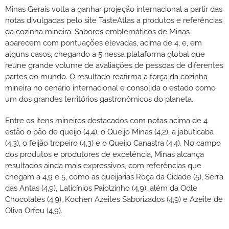
Minas Gerais volta a ganhar projeção internacional a partir das
notas divulgadas pelo site TasteAtlas a produtos e referências
da cozinha mineira. Sabores emblemáticos de Minas
aparecem com pontuações elevadas, acima de 4, e, em
alguns casos, chegando a 5 nessa plataforma global que
reúne grande volume de avaliações de pessoas de diferentes
partes do mundo. O resultado reafirma a força da cozinha
mineira no cenário internacional e consolida o estado como
um dos grandes territórios gastronômicos do planeta.
Entre os itens mineiros destacados com notas acima de 4
estão o pão de queijo (4,4), o Queijo Minas (4,2), a jabuticaba
(4,3), o feijão tropeiro (4,3) e o Queijo Canastra (4,4). No campo
dos produtos e produtores de excelência, Minas alcança
resultados ainda mais expressivos, com referências que
chegam a 4,9 e 5, como as queijarias Roça da Cidade (5), Serra
das Antas (4,9), Laticínios Paiolzinho (4,9), além da Odle
Chocolates (4,9), Kochen Azeites Saborizados (4,9) e Azeite de
Oliva Orfeu (4,9).