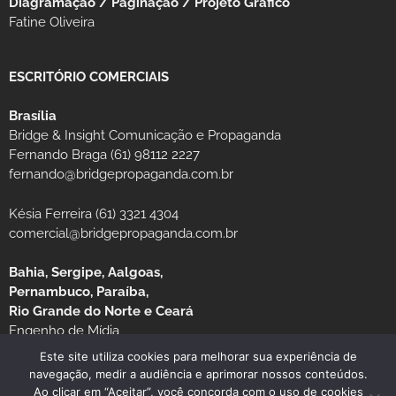
Diagramação / Paginação / Projeto Gráfico
Fatine Oliveira
ESCRITÓRIO COMERCIAIS
Brasília
Bridge & Insight Comunicação e Propaganda
Fernando Braga (61) 98112 2227
fernando@bridgepropaganda.com.br
Késia Ferreira (61) 3321 4304
comercial@bridgepropaganda.com.br
Bahia, Sergipe, Aalgoas,
Pernambuco, Paraíba,
Rio Grande do Norte e Ceará
Engenho de Mídia
Luciano Moura (81) 99939-0235 / (81) 3126-8181
Este site utiliza cookies para melhorar sua experiência de
navegação, medir a audiência e aprimorar nossos conteúdos.
Ao clicar em “Aceitar”, você concorda com o uso de cookies