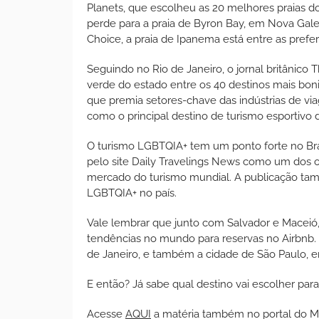
Planets, que escolheu as 20 melhores praias do
perde para a praia de Byron Bay, em Nova Gales 
Choice, a praia de Ipanema está entre as preferi
Seguindo no Rio de Janeiro, o jornal britânico T
verde do estado entre os 40 destinos mais boni
que premia setores-chave das indústrias de viag
como o principal destino de turismo esportivo 
O turismo LGBTQIA+ tem um ponto forte no Brasi
pelo site Daily Travelings News como um dos 
mercado do turismo mundial. A publicação tamb
LGBTQIA+ no país.
Vale lembrar que junto com Salvador e Maceió,
tendências no mundo para reservas no Airbnb. Já
de Janeiro, e também a cidade de São Paulo, ent
E então? Já sabe qual destino vai escolher par
Acesse
AQUI
a matéria também no portal do Mi