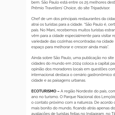
bem. São Paulo está entre os 25 melhores des
Prêmio Travellers’ Choice, do site Tripadvisor.
Chef de um dos principais restaurantes da cid
atrai os turistas para a cidade. “São Paulo é, 
país. No Maní, recebemos muitos turistas estra
vêm para a cidade especialmente para visitar r
variedade das cozinhas encontradas na cidade 
espaço para melhorar e crescer ainda mais”.
Ainda sobre São Paulo, uma publicação no site
cidades do mundo em 2024 coloca a capital pau
opinião dos moradores locais em questões como v
internacional destaca o cenário gastronômico 
cidade e as paisagens urbanas.
ECOTURISMO –
A região Nordeste do país, com
ano no turismo. O Parque Nacional dos Lençó
o contato próximo com a natureza. De acordo 
mais bonito do mundo, ficando atrás apenas do K
avaliações de turistas feitas no Instagram, no 