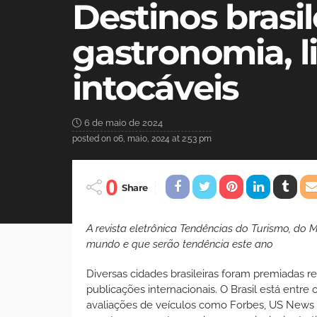
Destinos brasi
gastronomia, li
intocáveis
6 de maio de 2024
posted on
06, maio, 2024 at 2:53 pm
0
Share
A revista eletrônica Tendências do Turismo, do 
mundo e que serão tendência este ano
Diversas cidades brasileiras foram premiadas 
publicações internacionais. O Brasil está entr
avaliações de veículos como Forbes, US News 