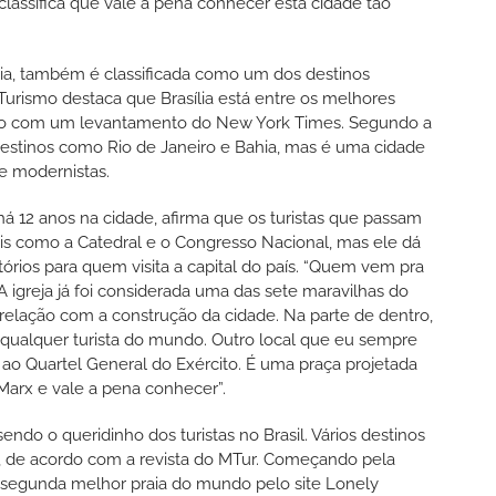
lassifica que vale a pena conhecer esta cidade tão
sília, também é classificada como um dos destinos
Turismo destaca que Brasília está entre os melhores
rdo com um levantamento do New York Times. Segundo a
 destinos como Rio de Janeiro e Bahia, mas é uma cidade
 e modernistas.
 há 12 anos na cidade, afirma que os turistas que passam
ais como a Catedral e o Congresso Nacional, mas ele dá
tórios para quem visita a capital do país. “Quem vem pra
igreja já foi considerada uma das sete maravilhas do
a relação com a construção da cidade. Na parte de dentro,
ar qualquer turista do mundo. Outro local que eu sempre
te ao Quartel General do Exército. É uma praça projetada
e Marx e vale a pena conhecer”.
ndo o queridinho dos turistas no Brasil. Vários destinos
o, de acordo com a revista do MTur. Começando pela
 segunda melhor praia do mundo pelo site Lonely