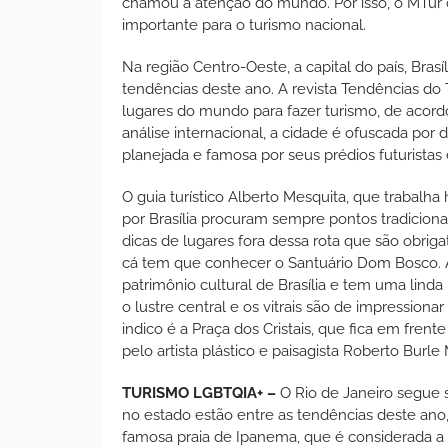
chamou a atenção do mundo. Por isso, o MTur c
importante para o turismo nacional.
Na região Centro-Oeste, a capital do país, Bra
tendências deste ano. A revista Tendências do 
lugares do mundo para fazer turismo, de aco
análise internacional, a cidade é ofuscada por
planejada e famosa por seus prédios futuristas
O guia turístico Alberto Mesquita, que trabalha
por Brasília procuram sempre pontos tradicion
dicas de lugares fora dessa rota que são obriga
cá tem que conhecer o Santuário Dom Bosco. A 
patrimônio cultural de Brasília e tem uma lind
o lustre central e os vitrais são de impression
indico é a Praça dos Cristais, que fica em fren
pelo artista plástico e paisagista Roberto Burl
TURISMO LGBTQIA+ –
O Rio de Janeiro segue se
no estado estão entre as tendências deste an
famosa praia de Ipanema, que é considerada a