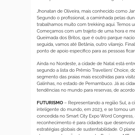
Jhonatan de Oliveira, mais conhecido como Jan
Segundo o profissional, a caminhada pelas dunas
trabalhamos muito com trekking aqui. Temos um
Começamos com um trajeto de uma hora e meia
Queimada dos Britos, que é outro parque nac
seguida, vamos até Betânia, outro vilarejo. F
ponto de apoio específico para as pessoas fica
Ainda no Nordeste, a cidade de Natal está ent
segundo a lista do Prêmio Travellers’ Choice,
segmento das praias mais escolhidas para visita
Galinhas, no estado de Pernambuco. Já as cidad
tendências no mundo para reservas, de acordo
FUTURISMO
– Representando a região Sul, a c
inteligente do mundo, em 2023, e se tornou uma
concedida no Smart City Expo Word Congress,
reconhecimento é para cidades que desenvolv
estratégias globais de sustentabilidade. O plan