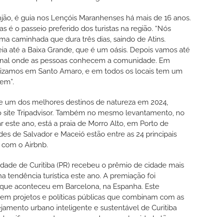
jão, é guia nos Lençóis Maranhenses há mais de 16 anos.
 é o passeio preferido dos turistas na região. “Nós
a caminhada que dura três dias, saindo de Atins.
 até a Baixa Grande, que é um oásis. Depois vamos até
ional onde as pessoas conhecem a comunidade. Em
inalizamos em Santo Amaro, e em todos os locais tem um
rem”.
re um dos melhores destinos de natureza em 2024,
 do site Tripadvisor. Também no mesmo levantamento, no
r este ano, está a praia de Morro Alto, em Porto de
es de Salvador e Maceió estão entre as 24 principais
 com o Airbnb.
idade de Curitiba (PR) recebeu o prêmio de cidade mais
 tendência turística este ano. A premiação foi
 que aconteceu em Barcelona, na Espanha. Este
em projetos e políticas públicas que combinam com as
ejamento urbano inteligente e sustentável de Curitiba