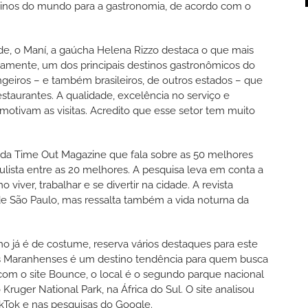
tinos do mundo para a gastronomia, de acordo com o
ade, o Maní, a gaúcha Helena Rizzo destaca o que mais
certamente, um dos principais destinos gastronômicos do
ngeiros – e também brasileiros, de outros estados – que
estaurantes. A qualidade, excelência no serviço e
motivam as visitas. Acredito que esse setor tem muito
 da Time Out Magazine que fala sobre as 50 melhores
lista entre as 20 melhores. A pesquisa leva em conta a
iver, trabalhar e se divertir na cidade. A revista
de São Paulo, mas ressalta também a vida noturna da
o já é de costume, reserva vários destaques para este
is Maranhenses é um destino tendência para quem busca
com o site Bounce, o local é o segundo parque nacional
ruger National Park, na África do Sul. O site analisou
TikTok e nas pesquisas do Google.