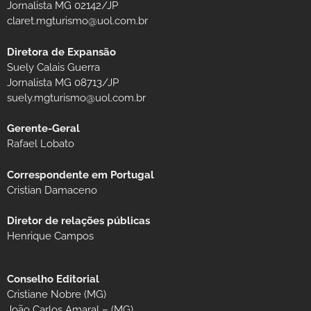
Jornalista MG 02142/JP
claret.mgturismo@uol.com.br
Diretora de Expansão
Suely Calais Guerra
Jornalista MG 08713/JP
suely.mgturismo@uol.com.br
Gerente-Geral
Rafael Lobato
Correspondente em Portugal
Cristian Damaceno
Diretor de relações públicas
Henrique Campos
Conselho Editorial
Cristiane Nobre (MG)
João Carlos Amaral – (MG)