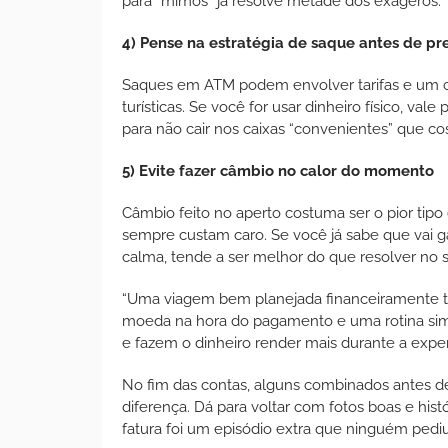
para “mimos” já resolve metade dos exageros.
4) Pense na estratégia de saque antes de pre
Saques em ATM podem envolver tarifas e um c
turísticas. Se você for usar dinheiro físico, va
para não cair nos caixas “convenientes” que c
5) Evite fazer câmbio no calor do momento
Câmbio feito no aperto costuma ser o pior tipo
sempre custam caro. Se você já sabe que vai g
calma, tende a ser melhor do que resolver no s
“Uma viagem bem planejada financeiramente tr
moeda na hora do pagamento e uma rotina sim
e fazem o dinheiro render mais durante a exper
No fim das contas, alguns combinados antes d
diferença. Dá para voltar com fotos boas e his
fatura foi um episódio extra que ninguém pediu