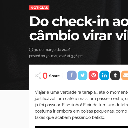
NOTÍCIAS
Do check-in ao
câmbio virar v
30 de março de 2026
posted on
30, mar, 2026 at 3:56 pm
0
Share
Viajar é uma verdadeira terapia… até o moment
justificável: um café a mais, um passeio extra
já foi passear. E sozinho! E ainda tem um detal
costuma ir embora em coisas pequenas, como c
taxas que acabam passando batido.