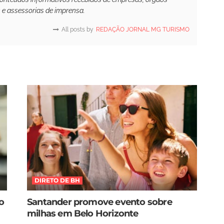
s e assessorias de imprensa.
All posts by
REDAÇÃO JORNAL MG TURISMO
DIRETO DE BH
o
Santander promove evento sobre
milhas em Belo Horizonte