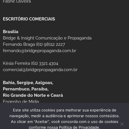
Fatine Oliveira
ESCRITÓRIO COMERCIAIS
Brasília
Bridge & Insight Comunicação e Propaganda
Fernando Braga (61) 98112 2227
fernando@bridgepropaganda.com.br
Késia Ferreira (61) 3321 4304
comercial@bridgepropaganda.com.br
Bahia, Sergipe, Aalgoas,
Pernambuco, Paraíba,
Rio Grande do Norte e Ceará
Engenho de Mídia
Luciano Moura (81) 99939-0235 / (81) 3126-8181
Este site utiliza cookies para melhorar sua experiência de
navegação, medir a audiência e aprimorar nossos conteúdos.
Ao clicar em “Aceitar”, você concorda com o uso de cookies
conforme nossa Política de Privacidade.