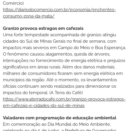
Comércio)
https://diariodocomercio.com.br/economia/enchentes-
consumo-zona-da-mata/
Granizo provoca estragos em cafezais
Uma forte tempestade acompanhada de granizo atingiu
cidades do Sul de Minas Gerais no final de semana, com
impactos mais severos em Campo do Meio e Boa Esperança.
O fenômeno causou alagamentos, queda de árvores,
interrupções no fornecimento de energia elétrica e prejuízos
significativos em áreas rurais. Além dos danos materiais,
milhares de consumidores ficaram sem energia elétrica em
municípios da região. Até o momento, os levantamentos
oficiais continuam sendo realizados para dimensionar os
impactos do temporal. (A Terra do Café)
https://www.aterradocafe.com.br/granizo-provoca-estragos-
em-cafezais-e-cidades-do-sul-de-minas
Valadares com programação de educação ambiental
Em comemoração ao Dia Mundial do Meio Ambiente,
celebrado no dia 5 de junho, a Prefeitura de Governador