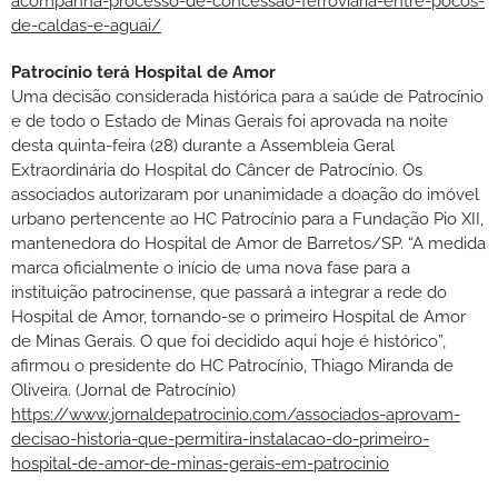
acompanha-processo-de-concessao-ferroviaria-entre-pocos-
de-caldas-e-aguai/
Patrocínio terá Hospital de Amor
Uma decisão considerada histórica para a saúde de Patrocínio
e de todo o Estado de Minas Gerais foi aprovada na noite
desta quinta-feira (28) durante a Assembleia Geral
Extraordinária do Hospital do Câncer de Patrocínio. Os
associados autorizaram por unanimidade a doação do imóvel
urbano pertencente ao HC Patrocínio para a Fundação Pio XII,
mantenedora do Hospital de Amor de Barretos/SP. “A medida
marca oficialmente o início de uma nova fase para a
instituição patrocinense, que passará a integrar a rede do
Hospital de Amor, tornando-se o primeiro Hospital de Amor
de Minas Gerais. O que foi decidido aqui hoje é histórico”,
afirmou o presidente do HC Patrocínio, Thiago Miranda de
Oliveira. (Jornal de Patrocínio)
https://www.jornaldepatrocinio.com/associados-aprovam-
decisao-historia-que-permitira-instalacao-do-primeiro-
hospital-de-amor-de-minas-gerais-em-patrocinio