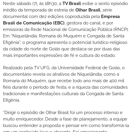
Neste sábado (7), às 18h30, a
TV Brasil
exibe o sexto episódio
inédito da temporada de estreia de
Olhar Brasil
, série
documental com dez edições coproduzida pela
Empresa
Brasil de Comunicação (EBC)
, gestora do canal, e por
emissoras da Rede Nacional de Comunicação Pública (RNCP).
Em “Niquelândia: Romaria do Muquém e Congada de Santa
Efigênia”, o programa apresenta o potencial turístico-religioso
da cidade do norte de Goiás que destaca-se por duas das
mais importantes expressões de fé e cultura do estado.
Realizado pela TV UFG, da Universidade Federal de Goiás, o
documentário revela os atrativos de Niquelândia, como a
Romaria do Muquém, que recebe todo ano mais de 400 mil
fiéis durante o período de festa, e a riqueza das comunidades
tradicionais e manifestações culturais da Congada de Santa
Efigênia.
“Dirigir o episódio de Olhar Brasil foi um processo intenso e
muito enriquecedor. Desde a fase de planejamento, a equipe
buscou entender a proposta e pensar em como transformá-la
em um conteúdo leve e atraente. Foi emocionante