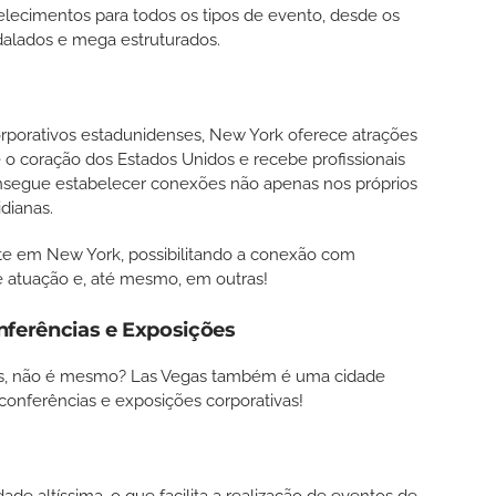
elecimentos para todos os tipos de evento, desde os
adalados e mega estruturados.
orporativos estadunidenses, New York oferece atrações
 o coração dos Estados Unidos e recebe profissionais
onsegue estabelecer conexões não apenas nos próprios
idianas.
te em New York, possibilitando a conexão com
de atuação e, até mesmo, em outras!
onferências e Exposições
os, não é mesmo? Las Vegas também é uma cidade
, conferências e exposições corporativas!
ade altíssima, o que facilita a realização de eventos de