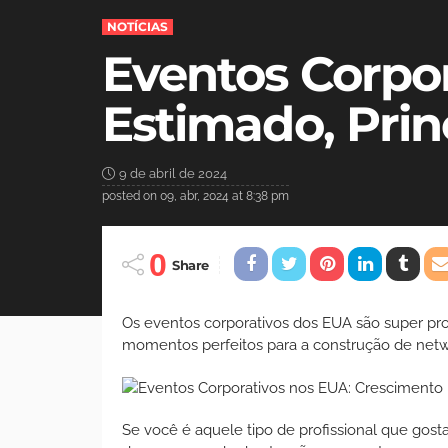
NOTÍCIAS
Eventos Corpo
Estimado, Prin
9 de abril de 2024
posted on
09, abr, 2024 at 8:38 pm
0
Share
Os eventos corporativos dos EUA são super pro
momentos perfeitos para a construção de netw
Se você é aquele tipo de profissional que gost