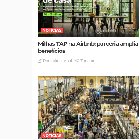
NOTÍCIAS
Milhas TAP na Airbnb: parceria amplia
benefícios
Redação Jornal MG Turismo
NOTÍCIAS