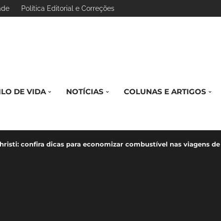
ade
Política Editorial e Correções
ILO DE VIDA
NOTÍCIAS
COLUNAS E ARTIGOS
hristi: confira dicas para economizar combustível nas viagens de