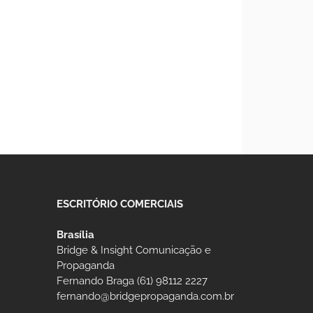
ESCRITÓRIO COMERCIAIS
Brasília
Bridge & Insight Comunicação e
Propaganda
Fernando Braga (61) 98112 2227
fernando@bridgepropaganda.com.br