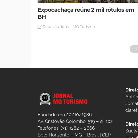
Expocachaça reúne 2 mil rótulos em
BH
Redação Jornal MG Turismo
Diret
Antôn
Jorna
clare
Fundado em 20/10/1986
Av. Cristóvão Colombo, 519 – sl. 102
Diret
Telefones: (31) 3282 – 2666
Suely
Belo Horizonte – MG – Brasil | CEP:
Jorna