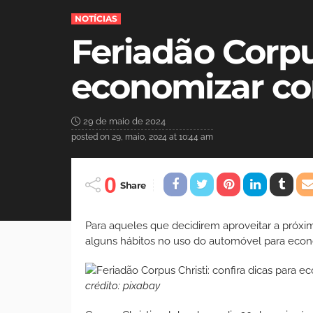
NOTÍCIAS
Feriadão Corpus
economizar co
29 de maio de 2024
posted on
29, maio, 2024 at 10:44 am
0
Share
Para aqueles que decidirem aproveitar a próxim
alguns hábitos no uso do automóvel para econ
crédito: pixabay