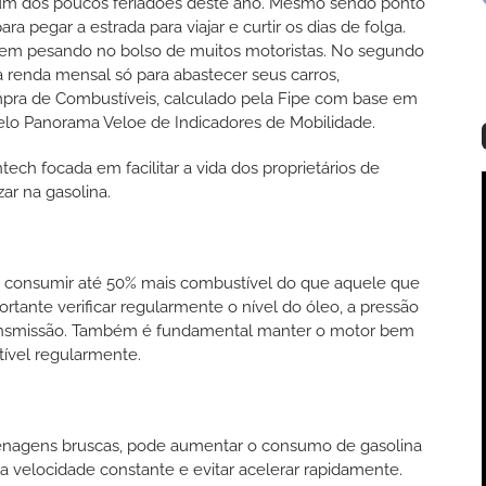
 é um dos poucos feriadões deste ano. Mesmo sendo ponto
para pegar a estrada para viajar e curtir os dias de folga.
vem pesando no bolso de muitos motoristas. No segundo
a renda mensal só para abastecer seus carros,
pra de Combustíveis, calculado pela Fipe com base em
elo Panorama Veloe de Indicadores de Mobilidade.
intech focada em facilitar a vida dos proprietários de
zar na gasolina.
 consumir até 50% mais combustível do que aquele que
rtante verificar regularmente o nível do óleo, a pressão
 transmissão. Também é fundamental manter o motor bem
stível regularmente.
 frenagens bruscas, pode aumentar o consumo de gasolina
a velocidade constante e evitar acelerar rapidamente.