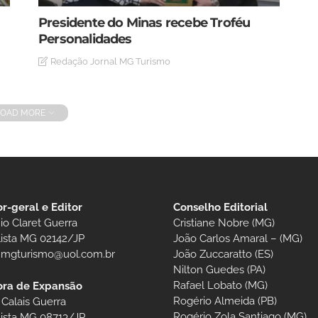
Presidente do Minas recebe Troféu
Personalidades
Redação Jornal MG Turismo
LOAD MORE
or-geral e Editor
Conselho Editorial
io Claret Guerra
Cristiane Nobre (MG)
lista MG 02142/JP
João Carlos Amaral – (MG)
t.mgturismo@uol.com.br
João Zuccaratto (ES)
Nilton Guedes (PA)
Rafael Lobato (MG)
ora de Expansão
Rogério Almeida (PB)
 Calais Guerra
Rogério Zola Santiago (MG)
lista MG 08713/JP