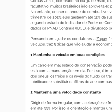
Corpus Christi, celebrado no dia 30 de maio,
facultativo, muitos brasileiros irão aproveitá-lo 
No entanto, encher o tanque de combustível 
trimestre de 2023, eles gastaram até 12% da su
segundo estudo do Indicador de Poder de Com
dados da PNAD Contínua (IBGE), e divulgado p
Pensando em ajudar os condutores, a
Zapay
, f
veículos, traz 5 dicas que vão ajudar a economi
1 Mantenha o veículo em boas condições
Um carro em mal estado de conservação pode
está com a manutenção em dia. Por isso, é impo
dos pneus, os freios e os níveis do fluido da
lubrificado e substituir os filtros de ar e combu
2 Mantenha uma velocidade constante
Dirigir de forma irregular, com acelerações e
em até 33%. Por isso, a orientação é manter um