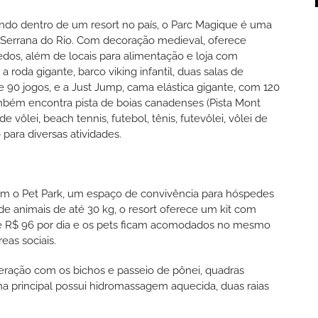
ndo dentro de um resort no país, o Parc Magique é uma
o Serrana do Rio. Com decoração medieval, oferece
edos, além de locais para alimentação e loja com
 roda gigante, barco viking infantil, duas salas de
e 90 jogos, e a Just Jump, cama elástica gigante, com 120
mbém encontra pista de boias canadenses (Pista Mont
e vôlei, beach tennis, futebol, tênis, futevôlei, vôlei de
para diversas atividades.
om o Pet Park, um espaço de convivência para hóspedes
e animais de até 30 kg, o resort oferece um kit com
de R$ 96 por dia e os pets ficam acomodados no mesmo
eas sociais.
teração com os bichos e passeio de pônei, quadras
cina principal possui hidromassagem aquecida, duas raias