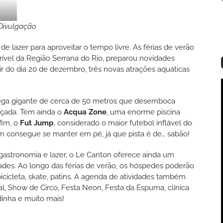
Divulgação
 de lazer para aproveitar o tempo livre. As férias de verão
rível da Região Serrana do Rio, preparou novidades
ir do dia 20 de dezembro, três novas atrações aquáticas
ega gigante de cerca de 50 metros que desemboca
nçada. Tem ainda o
Acqua Zone
, uma enorme piscina
 fim, o
Fut Jump
, considerado o maior futebol inflável do
em consegue se manter em pé, já que pista é de… sabão!
 gastronomia e lazer, o Le Canton oferece ainda um
dades. Ao longo das férias de verão, os hóspedes poderão
bicicleta, skate, patins. A agenda de atividades também
l, Show de Circo, Festa Neon, Festa da Espuma, clínica
dinha e muito mais!