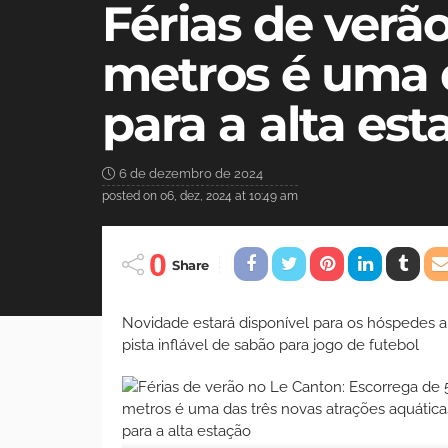
Férias de verã
metros é uma d
para a alta est
6 de dezembro de 2024
posted on
06, dez, 2024 at 10:49 am
0
Share
Novidade estará disponível para os hóspedes 
pista inflável de sabão para jogo de futebol