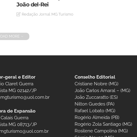
João del-Rei
Redação Jornal MG Turismo
LOAD MORE
or-geral e Editor
Conselho Editorial
io Claret Guerra
Cristiane Nobre (MG)
lista MG 02142/JP
João Carlos Amaral – (MG)
t.mgturismo@uol.com.br
João Zuccaratto (ES)
Nilton Guedes (PA)
Rafael Lobato (MG)
ora de Expansão
Rogério Almeida (PB)
 Calais Guerra
Rogério Zola Santiago (MG)
lista MG 08713/JP
Rosilene Campolina (MG)
.mgturismo@uol.com.br