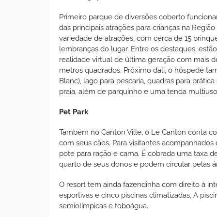
Primeiro parque de diversões coberto funciona
das principais atrações para crianças na Regiã
variedade de atrações, com cerca de 15 brinqu
lembranças do lugar. Entre os destaques, estão a
realidade virtual de última geração com mais d
metros quadrados. Próximo dali, o hóspede ta
Blanc), lago para pescaria, quadras para prática d
praia, além de parquinho e uma tenda multiuso 
Pet Park
Também no Canton Ville, o Le Canton conta c
com seus cães. Para visitantes acompanhados d
pote para ração e cama. É cobrada uma taxa 
quarto de seus donos e podem circular pelas ár
O resort tem ainda fazendinha com direito à in
esportivas e cinco piscinas climatizadas, A pis
semiolímpicas e toboágua.