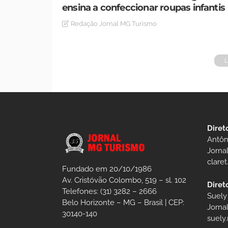
ensina a confeccionar roupas infantis
Redação Jornal MG Turismo
Diret
Antôn
Jorna
clare
Fundado em 20/10/1986
Av. Cristóvão Colombo, 519 – sl. 102
Diret
Telefones: (31) 3282 – 2666
Suely
Belo Horizonte – MG – Brasil | CEP:
Jorna
30140-140
suely