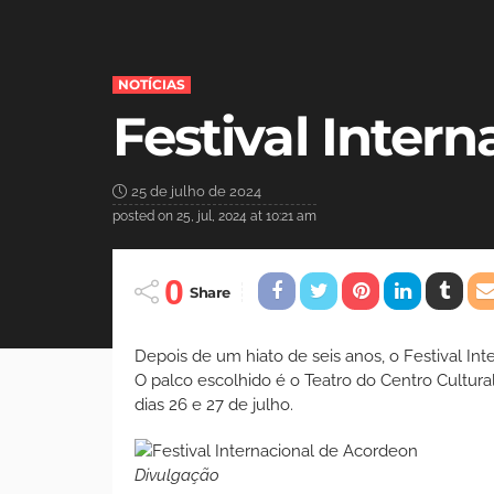
NOTÍCIAS
Festival Inter
25 de julho de 2024
posted on
25, jul, 2024 at 10:21 am
0
Share
Depois de um hiato de seis anos, o Festival Int
O palco escolhido é o Teatro do Centro Cultu
dias 26 e 27 de julho.
Divulgação