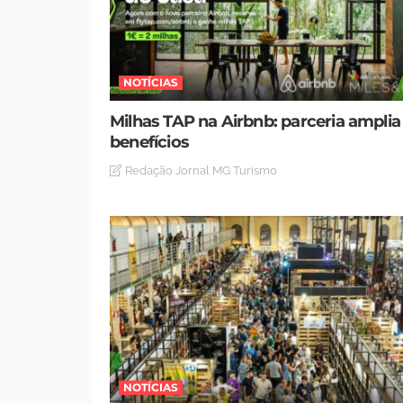
NOTÍCIAS
Milhas TAP na Airbnb: parceria amplia
benefícios
Redação Jornal MG Turismo
NOTÍCIAS