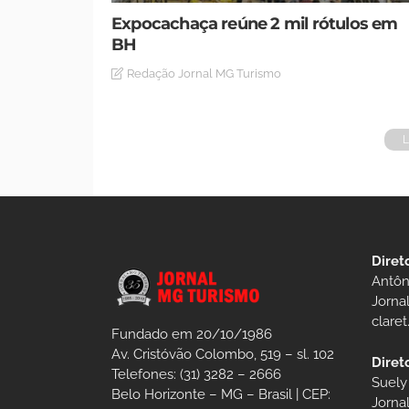
Expocachaça reúne 2 mil rótulos em
BH
Redação Jornal MG Turismo
Diret
Antôn
Jorna
clare
Fundado em 20/10/1986
Av. Cristóvão Colombo, 519 – sl. 102
Diret
Telefones: (31) 3282 – 2666
Suely
Belo Horizonte – MG – Brasil | CEP:
Jorna