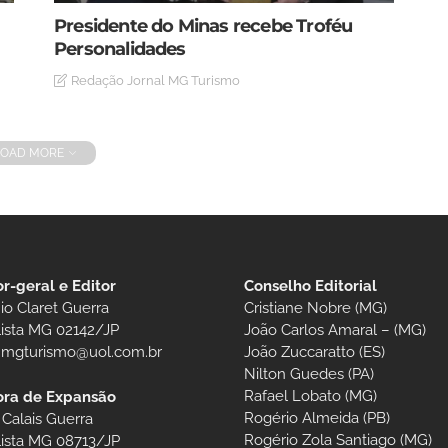
Presidente do Minas recebe Troféu
Personalidades
Redação Jornal MG Turismo
LOAD MORE
or-geral e Editor
Conselho Editorial
io Claret Guerra
Cristiane Nobre (MG)
lista MG 02142/JP
João Carlos Amaral – (MG)
t.mgturismo@uol.com.br
João Zuccaratto (ES)
Nilton Guedes (PA)
Rafael Lobato (MG)
ora de Expansão
Rogério Almeida (PB)
 Calais Guerra
Rogério Zola Santiago (MG)
lista MG 08713/JP