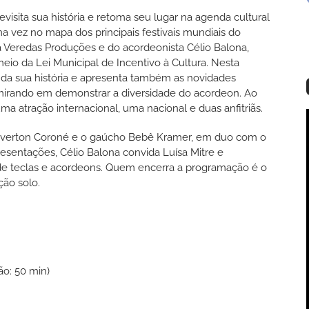
evisita sua história e retoma seu lugar na agenda cultural
a vez no mapa dos principais festivais mundiais do
a Veredas Produções e do acordeonista Célio Balona,
eio da Lei Municipal de Incentivo à Cultura. Nesta
e da sua história e apresenta também as novidades
mirando em demonstrar a diversidade do acordeon. Ao
a atração internacional, uma nacional e duas anfitriãs.
o Everton Coroné e o gaúcho Bebê Kramer, em duo com o
esentações, Célio Balona convida Luísa Mitre e
 de teclas e acordeons. Quem encerra a programação é o
ção solo.
o: 50 min)