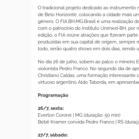
O tradicional projeto dedicado ao instrumento r
de Belo Horizonte, colocando a cidade mais um
gênero. O FIA.BH.MG.Brasil é uma realização d
com o patrocínio do Instituto Unimed-BH, por m
edição, o FIA reúne atrações que fizeram part
produzidas em sua capital de origem, sempre 
todo, serão quatro shows em dois dias, sendo um
No dia 26 de julho, sobem ao palco o mineir
violonista Pedro Franco. No segundo dia de apr
Christiano Caldas, uma formação interessante
virtuoso argentino Aldo Taborda, em apresenta
Programação
26/7, sexta:
Everton Coroné | MG (duração: 50 min)
Bebê Kramer convida Pedro Franco | RS (duraçã
27/7, sábado: