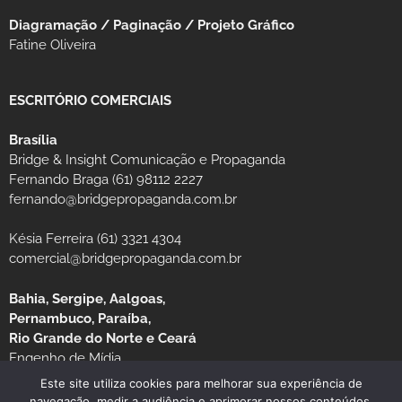
Diagramação / Paginação / Projeto Gráfico
Fatine Oliveira
ESCRITÓRIO COMERCIAIS
Brasília
Bridge & Insight Comunicação e Propaganda
Fernando Braga (61) 98112 2227
fernando@bridgepropaganda.com.br
Késia Ferreira (61) 3321 4304
comercial@bridgepropaganda.com.br
Bahia, Sergipe, Aalgoas,
Pernambuco, Paraíba,
Rio Grande do Norte e Ceará
Engenho de Mídia
Luciano Moura (81) 99939-0235 / (81) 3126-8181
Este site utiliza cookies para melhorar sua experiência de
navegação, medir a audiência e aprimorar nossos conteúdos.