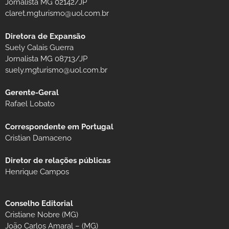
Jornalista MG 02142/JP
claret.mgturismo@uol.com.br
Diretora de Expansão
Suely Calais Guerra
Jornalista MG 08713/JP
suely.mgturismo@uol.com.br
Gerente-Geral
Rafael Lobato
Correspondente em Portugal
Cristian Damaceno
Diretor de relações públicas
Henrique Campos
Conselho Editorial
Cristiane Nobre (MG)
João Carlos Amaral – (MG)