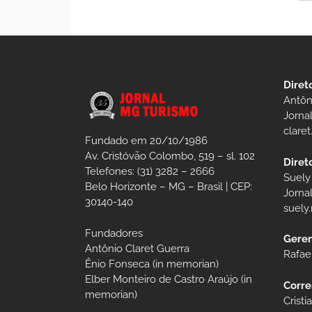
Diret
Antôn
Jorna
clare
Fundado em 20/10/1986
Av. Cristóvão Colombo, 519 – sl. 102
Diret
Telefones: (31) 3282 – 2666
Suely
Belo Horizonte – MG – Brasil | CEP:
Jorna
30140-140
suely
Fundadores
Geren
Antônio Claret Guerra
Rafae
Ênio Fonseca (in memorian)
Elber Monteiro de Castro Araújo (in
Corre
memorian)
Crist