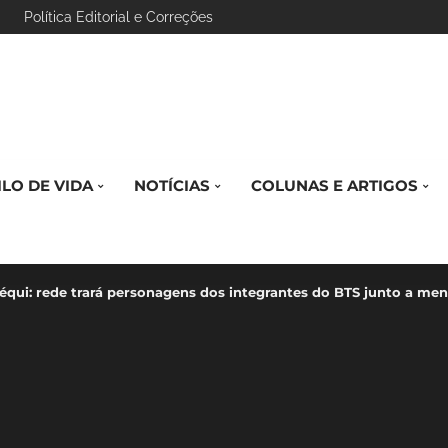
Política Editorial e Correções
ILO DE VIDA
NOTÍCIAS
COLUNAS E ARTIGOS
équi: rede trará personagens dos integrantes do BTS junto a men