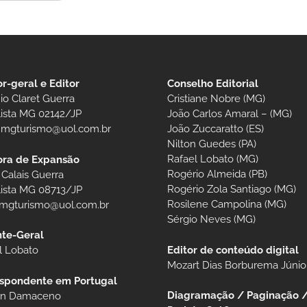
or-geral e Editor
Conselho Editorial
io Claret Guerra
Cristiane Nobre (MG)
lista MG 02142/JP
João Carlos Amaral – (MG)
t.mgturismo@uol.com.br
João Zuccaratto (ES)
Nilton Guedes (PA)
Rafael Lobato (MG)
ora de Expansão
Rogério Almeida (PB)
 Calais Guerra
Rogério Zola Santiago (MG)
lista MG 08713/JP
Rosilene Campolina (MG)
.mgturismo@uol.com.br
Sérgio Neves (MG)
te-Geral
Editor de conteúdo digital
l Lobato
Mozart Dias Borburema Júnio
spondente em Portugal
Diagramação / Paginação 
ian Damaceno