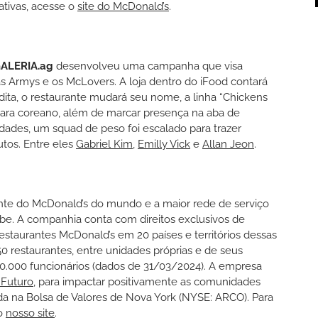
ativas, acesse o
site do McDonald’s
.
ALERIA.ag
desenvolveu uma campanha que visa
s Armys e os McLovers. A loja dentro do iFood contará
a, o restaurante mudará seu nome, a linha “Chickens
para coreano, além de marcar presença na aba de
vidades, um squad de peso foi escalado para trazer
tos. Entre eles
Gabriel Kim
,
Emilly Vick
e
Allan Jeon
.
nte do McDonald’s do mundo e a maior rede de serviço
ibe. A companhia conta com direitos exclusivos de
restaurantes McDonald’s em 20 países e territórios dessas
50 restaurantes, entre unidades próprias e de seus
.000 funcionários (dados de 31/03/2024). A empresa
 Futuro
, para impactar positivamente as comunidades
ada na Bolsa de Valores de Nova York (NYSE: ARCO). Para
 o
nosso site
.