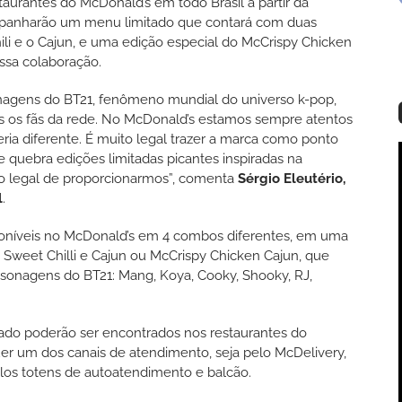
taurantes do McDonald’s em todo Brasil a partir da
ompanharão um menu limitado que contará com duas
i e o Cajun, e uma edição especial do McCrispy Chicken
ssa colaboração.
onagens do BT21, fenômeno mundial do universo k-pop,
os os fãs da rede. No McDonald’s estamos sempre atentos
ria diferente. É muito legal trazer a marca como ponto
de quebra edições limitadas picantes inspiradas na
to legal de proporcionarmos”, comenta
Sérgio Eleutério,
l
.
poníveis no McDonald’s em 4 combos diferentes, em uma
Sweet Chilli e Cajun ou McCrispy Chicken Cajun, que
onagens do BT21: Mang, Koya, Cooky, Shooky, RJ,
ado poderão ser encontrados nos restaurantes do
uer um dos canais de atendimento, seja pelo McDelivery,
pelos totens de autoatendimento e balcão.