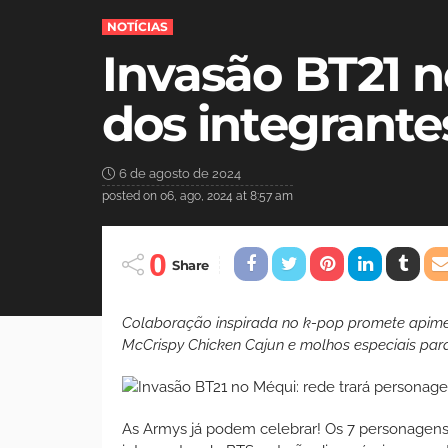
NOTÍCIAS
Invasão BT21 n
dos integrante
6 de agosto de 2024
posted on
06, ago, 2024 at 8:57 am
0
Share
Colaboração inspirada no k-pop promete apimen
McCrispy Chicken Cajun e molhos especiais par
As Armys já podem celebrar! Os 7 personagens 