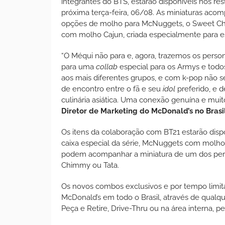
integrantes do BTS, estarão disponíveis nos res
próxima terça-feira, 06/08. As miniaturas ac
opções de molho para McNuggets, o Sweet Chil
com molho Cajun, criada especialmente para e
“O Méqui não para e, agora, trazemos os pers
para uma
collab
especial para os Armys e tod
aos mais diferentes grupos, e com k-pop não se
de encontro entre o fã e seu
idol
preferido, e 
culinária asiática. Uma conexão genuína e mui
Diretor de Marketing do McDonald’s no Brasi
Os itens da colaboração com BT21 estarão dis
caixa especial da série, McNuggets com molho 
podem acompanhar a miniatura de um dos pers
Chimmy ou Tata.
Os novos combos exclusivos e por tempo limit
McDonald’s em todo o Brasil, através de qualq
Peça e Retire, Drive-Thru ou na área interna, 