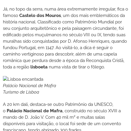
Já, no topo da serra, numa área extremamente irregular, fica o
famoso
Castelo dos Mouros
, um dos mais emblemáticos da
história nacional. Classificado como Patrimônio Mundial por
seu conjunto arquitetônico e pela paisagem circundante, foi
edificado pelos muçulmanos no século VIII ou IX, tendo suas
muralhas sido conquistadas por D. Afonso Henriques, quando
fundou Portugal, em 1147. Ao visitá-lo, a dica é seguir o
caminho vertiginoso para descobrir, além de uma capela
românica que perdura desde a época da Reconquista Cristã,
toda a região
lisboeta
numa vista de tirar o fôlego.
Palácio Nacional de Mafra
Turismo de Lisboa
A 20 km dali, destaca-se outro Patrimônio da UNESCO,
o
Palácio Nacional de Mafra
, construído no século XVIII a
2
mando de D. João V. Com 40 mil m
e muitas salas
disponíveis para visitação, o local foi sede de um convento
franciscano, tendo abrigado 300 frades.