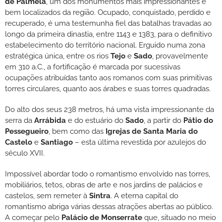
de Palmela
, um dos monumentos mais impressionantes e
bem localizados da região. Ocupado, conquistado, perdido e
recuperado, é uma testemunha fiel das batalhas travadas ao
longo da primeira dinastia, entre 1143 e 1383, para o definitivo
estabelecimento do território nacional. Erguido numa zona
estratégica única, entre os rios
Tejo
e
Sado
, provavelmente
em 310 a.C., a fortificação é marcada por sucessivas
ocupações atribuídas tanto aos romanos com suas primitivas
torres circulares, quanto aos árabes e suas torres quadradas.
Do alto dos seus 238 metros, há uma vista impressionante da
serra da
Arrábida
e do estuário do
Sado
, a partir do
Pátio do
Pessegueiro
, bem como das
Igrejas de Santa Maria do
Castelo
e
Santiago
– esta última revestida por azulejos do
século XVII.
Impossível abordar todo o romantismo envolvido nas torres,
mobiliários, tetos, obras de arte e nos jardins de palácios e
castelos, sem remeter à
Sintra
. A eterna capital do
romantismo abriga várias dessas atrações abertas ao público.
A começar pelo
Palácio de Monserrate
que, situado no meio