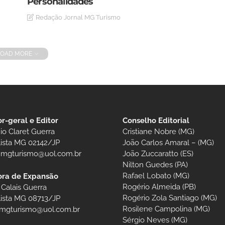
Personalidades
Redação Jornal MG Turismo
LOAD MORE
or-geral e Editor
Conselho Editorial
io Claret Guerra
Cristiane Nobre (MG)
lista MG 02142/JP
João Carlos Amaral – (MG)
t.mgturismo@uol.com.br
João Zuccaratto (ES)
Nilton Guedes (PA)
Rafael Lobato (MG)
ora de Expansão
Rogério Almeida (PB)
 Calais Guerra
Rogério Zola Santiago (MG)
lista MG 08713/JP
Rosilene Campolina (MG)
.mgturismo@uol.com.br
Sérgio Neves (MG)