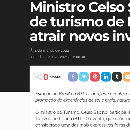
Ministro Celso 
de turismo de 
atrair novos in
4 de março de 2024
posted on
04, mar, 2024 at 11:00 am
0
Share
Estande do Brasil na BTL Lisboa, que acontece 
promoção de experiências de sol e praia, nature
O ministro do Turismo, Celso Sabino, participa, a
Turismo de Lisboa (BTL). O evento, que reúne 
considerado uma das mais expressivas feiras d