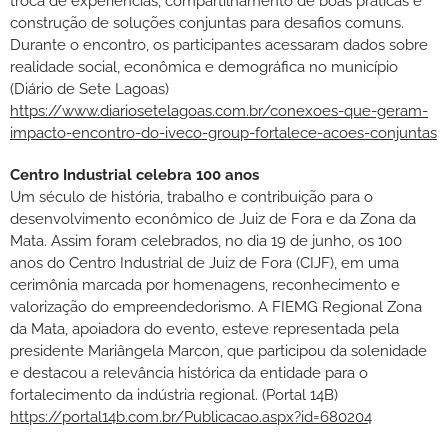
troca de experiências, compartilhamento de boas práticas e
construção de soluções conjuntas para desafios comuns.
Durante o encontro, os participantes acessaram dados sobre
realidade social, econômica e demográfica no município
(Diário de Sete Lagoas)
https://www.diariosetelagoas.com.br/conexoes-que-geram-
impacto-encontro-do-iveco-group-fortalece-acoes-conjuntas
Centro Industrial celebra 100 anos
Um século de história, trabalho e contribuição para o
desenvolvimento econômico de Juiz de Fora e da Zona da
Mata. Assim foram celebrados, no dia 19 de junho, os 100
anos do Centro Industrial de Juiz de Fora (CIJF), em uma
cerimônia marcada por homenagens, reconhecimento e
valorização do empreendedorismo. A FIEMG Regional Zona
da Mata, apoiadora do evento, esteve representada pela
presidente Mariângela Marcon, que participou da solenidade
e destacou a relevância histórica da entidade para o
fortalecimento da indústria regional. (Portal 14B)
https://portal14b.com.br/Publicacao.aspx?id=680204