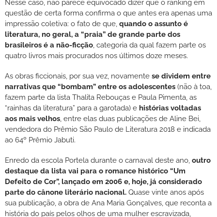
Nesse caso, não parece equivocado dizer que o ranking em
questão de certa forma confirma o que antes era apenas uma
impressão coletiva: o fato de que,
quando o assunto é
literatura, no geral, a “praia” de grande parte dos
brasileiros é a não-ficção
, categoria da qual fazem parte os
quatro livros mais procurados nos últimos doze meses.
As obras ficcionais, por sua vez, novamente
se dividem entre
narrativas que “bombam” entre os adolescentes
(não à toa,
fazem parte da lista Thalita Rebouças e Paula Pimenta, as
“rainhas da literatura” para a garotada) e
histórias voltadas
aos mais velhos
, entre elas duas publicações de Aline Bei,
vendedora do Prêmio São Paulo de Literatura 2018 e indicada
ao 64º Prêmio Jabuti.
Enredo da escola Portela durante o carnaval deste ano,
outro
destaque da lista vai para o romance histórico “Um
Defeito de Cor”, lançado em 2006 e, hoje, já considerado
parte do cânone literário nacional.
Quase vinte anos após
sua publicação, a obra de Ana Maria Gonçalves, que reconta a
história do país pelos olhos de uma mulher escravizada,