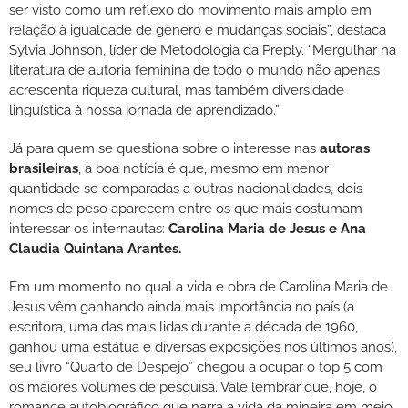
ser visto como um reflexo do movimento mais amplo em
relação à igualdade de gênero e mudanças sociais”, destaca
Sylvia Johnson, líder de Metodologia da Preply. “Mergulhar na
literatura de autoria feminina de todo o mundo não apenas
acrescenta riqueza cultural, mas também diversidade
linguística à nossa jornada de aprendizado.”
Já para quem se questiona sobre o interesse nas
autoras
brasileiras
, a boa notícia é que, mesmo em menor
quantidade se comparadas a outras nacionalidades, dois
nomes de peso aparecem entre os que mais costumam
interessar os internautas:
Carolina Maria de Jesus e Ana
Claudia Quintana Arantes.
Em um momento no qual a vida e obra de Carolina Maria de
Jesus vêm ganhando ainda mais importância no país (a
escritora, uma das mais lidas durante a década de 1960,
ganhou uma estátua e diversas exposições nos últimos anos),
seu livro “Quarto de Despejo” chegou a ocupar o top 5 com
os maiores volumes de pesquisa. Vale lembrar que, hoje, o
romance autobiográfico que narra a vida da mineira em meio