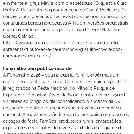
em frente à Igreja Matriz, com o espetáculo “Orquestra Ouro
Preto: A-Ha”, dentro da programação do Caeté Rock Day. O
concerto, em praça pública, revisita os maiores sucessos da
consagrada banda norueguesa A-Ha em versões orquestrais
especialmente elaboradas pelo arranjador Fred Natalino.
(Jornal Opinião)
https://www.opiniaocaete.com.br/orquestra-ouro-preto-
apresenta-tributo-ao-a-ha-em-show-gratuito-no-dia-dos-
namorados-em-caete/
Fenamilho tem público recorde
A Fenamilho 2026 viveu na quarta-feira (03/06) mais um
capítulo marcante na história. Com um dos maiores públicos
já registrados na Festa Nacional do Milho, o Parque de
Exposições Sebastião Alves do Nascimento recebeu 29 mil
visitantes ao longo do dia, consolidando o sucesso da 65ª
edição do evento e reforçando sua relevância no cenário
nacional. A movimentação intensa foi percebida em todos os
espaços da festa. Famílias, produtores rurais, empresários,
expositores e visitantes de diversas cidades da região e de