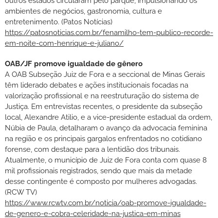
outros estados circularam pelo parque, impulsionando os
ambientes de negócios, gastronomia, cultura e
entretenimento. (Patos Notícias)
https://patosnoticias.com.br/fenamilho-tem-publico-recorde-
em-noite-com-henrique-e-juliano/
OAB/JF promove igualdade de gênero
A OAB Subseção Juiz de Fora e a seccional de Minas Gerais
têm liderado debates e ações institucionais focadas na
valorização profissional e na reestruturação do sistema de
Justiça. Em entrevistas recentes, o presidente da subseção
local, Alexandre Atilio, e a vice-presidente estadual da ordem,
Núbia de Paula, detalharam o avanço da advocacia feminina
na região e os principais gargalos enfrentados no cotidiano
forense, com destaque para a lentidão dos tribunais.
Atualmente, o município de Juiz de Fora conta com quase 8
mil profissionais registrados, sendo que mais da metade
desse contingente é composto por mulheres advogadas.
(RCW TV)
https://www.rcwtv.com.br/noticia/oab-promove-igualdade-
de-genero-e-cobra-celeridade-na-justica-em-minas