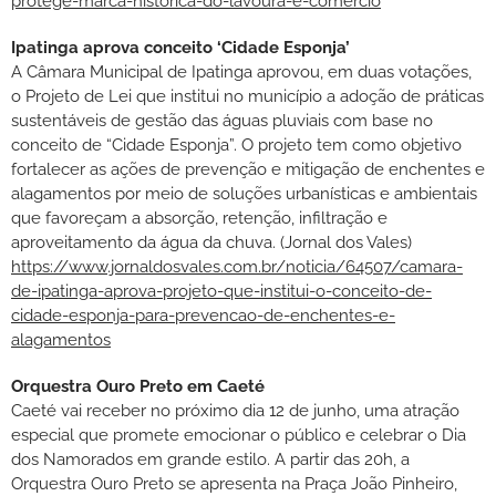
protege-marca-historica-do-lavoura-e-comercio
Ipatinga aprova conceito ‘Cidade Esponja’
A Câmara Municipal de Ipatinga aprovou, em duas votações,
o Projeto de Lei que institui no município a adoção de práticas
sustentáveis de gestão das águas pluviais com base no
conceito de “Cidade Esponja”. O projeto tem como objetivo
fortalecer as ações de prevenção e mitigação de enchentes e
alagamentos por meio de soluções urbanísticas e ambientais
que favoreçam a absorção, retenção, infiltração e
aproveitamento da água da chuva. (Jornal dos Vales)
https://www.jornaldosvales.com.br/noticia/64507/camara-
de-ipatinga-aprova-projeto-que-institui-o-conceito-de-
cidade-esponja-para-prevencao-de-enchentes-e-
alagamentos
Orquestra Ouro Preto em Caeté
Caeté vai receber no próximo dia 12 de junho, uma atração
especial que promete emocionar o público e celebrar o Dia
dos Namorados em grande estilo. A partir das 20h, a
Orquestra Ouro Preto se apresenta na Praça João Pinheiro,