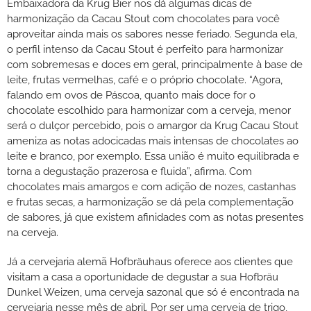
Embaixadora da Krug Bier nos dá algumas dicas de
harmonização da Cacau Stout com chocolates para você
aproveitar ainda mais os sabores nesse feriado. Segunda ela,
o perfil intenso da Cacau Stout é perfeito para harmonizar
com sobremesas e doces em geral, principalmente à base de
leite, frutas vermelhas, café e o próprio chocolate. “Agora,
falando em ovos de Páscoa, quanto mais doce for o
chocolate escolhido para harmonizar com a cerveja, menor
será o dulçor percebido, pois o amargor da Krug Cacau Stout
ameniza as notas adocicadas mais intensas de chocolates ao
leite e branco, por exemplo. Essa união é muito equilibrada e
torna a degustação prazerosa e fluida”, afirma. Com
chocolates mais amargos e com adição de nozes, castanhas
e frutas secas, a harmonização se dá pela complementação
de sabores, já que existem afinidades com as notas presentes
na cerveja.
Já a cervejaria alemã Hofbräuhaus oferece aos clientes que
visitam a casa a oportunidade de degustar a sua Hofbräu
Dunkel Weizen, uma cerveja sazonal que só é encontrada na
cervejaria nesse mês de abril. Por ser uma cerveja de trigo,