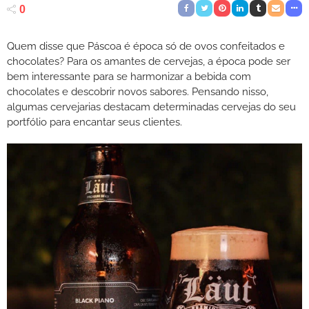
0
Quem disse que Páscoa é época só de ovos confeitados e
chocolates? Para os amantes de cervejas, a época pode ser
bem interessante para se harmonizar a bebida com
chocolates e descobrir novos sabores. Pensando nisso,
algumas cervejarias destacam determinadas cervejas do seu
portfólio para encantar seus clientes.