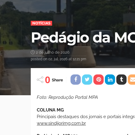
NOTÍCIAS
Pedágio da M
2 de julho de 2026
posted on
02, jul, 2026 at 12:21 pm
0
Share
Foto: Reprodução Portal MPA
COLUNA MG
Principais destaques dos jornais e portais integ
www.sindijorimg.com.br