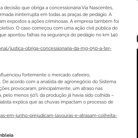
a decisão que obriga a concessionária Via Nascentes,
armada ininterrupta em todas as praças de pedágio. A
icam expostos a ações criminosas. A empresa também foi
oletivo. O caso começou com uma ação civil pública do
, que apontou falhas na segurança do pedágio no km 140
nal/justica-obriga-concessionaria-da-mg-050-a-ter-
nfluenciou fortemente o mercado cafeeiro,
a. De acordo com a analista de agronegócio do Sistema
ções provocaram, principalmente, um atraso nas
, pelo menos 50% da produção já havia sido colhida –
alista explica que as chuvas impactam o processo de
s-em-junho-prejudicam-lavouras-e-atrasam-colheita-
mbleia