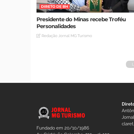
DIRETO DE BH
Presidente do Minas recebe Troféu
Personalidades
Redação Jornal MG Turismo
Diret
Antôn
Jorna
clare
Fundado em 20/10/1986