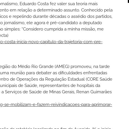
rnalismo, Eduardo Costa fez valer sua teoria mais
amento em relação a determinado assunto. Conhecido pela
ticos e repelindo durante décadas o assédio dos partidos,
o jornalismo, ele agora é pré-candidato a deputado
ão simples: “Considero cumprida a minha missão, me
ecta)
-costa-inicia-novo-capitulo-da-trajetoria-com-pre-
rregião do Médio Rio Grande (AMEG) promoveu, na tarde
, uma reunião para debater as dificuldades enfrentadas
 Centro de Operações da Regulação Estadual (CORE Saúde
municipais de Saúde, representantes de hospitais da
o a Serviços de Saúde de Minas Gerais, Renan Guimarães
g-se-mobilizam-e-fazem-reivindicacoes-para-aprimorar-