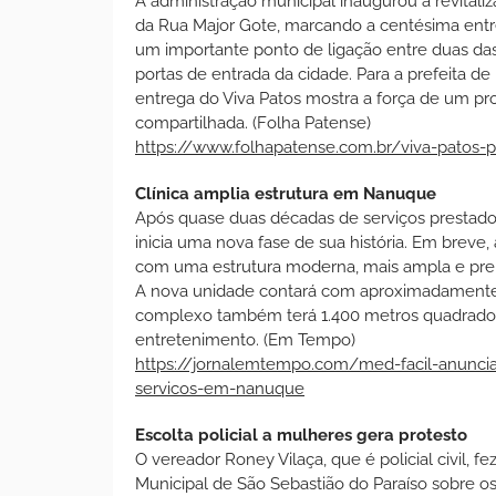
A administração municipal inaugurou a revitaliza
da Rua Major Gote, marcando a centésima entre
um importante ponto de ligação entre duas da
portas de entrada da cidade. Para a prefeita 
entrega do Viva Patos mostra a força de um pr
compartilhada. (Folha Patense)
https://www.folhapatense.com.br/viva-patos-p
Clínica amplia estrutura em Nanuque
Após quase duas décadas de serviços prestados
inicia uma nova fase de sua história. Em breve
com uma estrutura moderna, mais ampla e prep
A nova unidade contará com aproximadamente 
complexo também terá 1.400 metros quadrados d
entretenimento. (Em Tempo)
https://jornalemtempo.com/med-facil-anuncia
servicos-em-nanuque
Escolta policial a mulheres gera protesto
O vereador Roney Vilaça, que é policial civil,
Municipal de São Sebastião do Paraíso sobre 