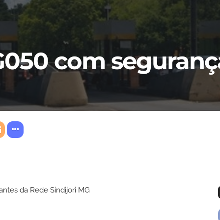
G050 com seguranç
rantes da Rede Sindijori MG