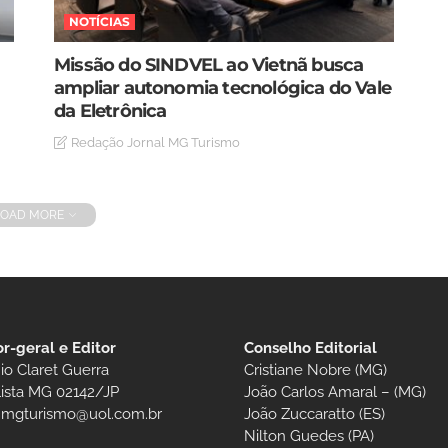
NOTÍCIAS
Missão do SINDVEL ao Vietnã busca
ampliar autonomia tecnológica do Vale
da Eletrônica
Redação Jornal MG Turismo
LOAD MORE
or-geral e Editor
Conselho Editorial
io Claret Guerra
Cristiane Nobre (MG)
lista MG 02142/JP
João Carlos Amaral – (MG)
t.mgturismo@uol.com.br
João Zuccaratto (ES)
Nilton Guedes (PA)