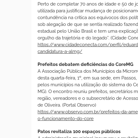
Perto de completar 70 anos de idade e 50 de jo
utilizada para justificar mudança de posicion
contundência na crítica aos equívocos dos polí
sob alegação de que se sentia realizado fazend
estadual pelo União Brasil e tem uma explicaç
orgulho da trajetória e do legado”. (Cidade Con
https://www.cidadeconecta.com/perfil/eduardo
candidatura-a-almg/
Prefeitos debatem deficiências do CoreMG
A Associação Pública dos Municípios da Micro
desta quarta-feira, 1º, em sua sede, em Passos
pelos municípios na utilização do sistema do
MG). O encontro reuniu prefeitos, secretários 
região, vereadores e o subsecretário de Acess
de Oliveira. (Portal Observo)
https://www.observo.com.br/prefeitos-da-ame
o-funcionamento-do-core
Patos revitaliza 100 espaços públicos