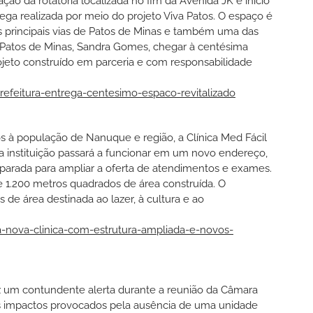
ção da rotatória localizada no fim da Avenida JK e início
ga realizada por meio do projeto Viva Patos. O espaço é
s principais vias de Patos de Minas e também uma das
de Patos de Minas, Sandra Gomes, chegar à centésima
ojeto construído em parceria e com responsabilidade
refeitura-entrega-centesimo-espaco-revitalizado
 à população de Nanuque e região, a Clínica Med Fácil
, a instituição passará a funcionar em um novo endereço,
arada para ampliar a oferta de atendimentos e exames.
1.200 metros quadrados de área construída. O
e área destinada ao lazer, à cultura e ao
-nova-clinica-com-estrutura-ampliada-e-novos-
 fez um contundente alerta durante a reunião da Câmara
os impactos provocados pela ausência de uma unidade