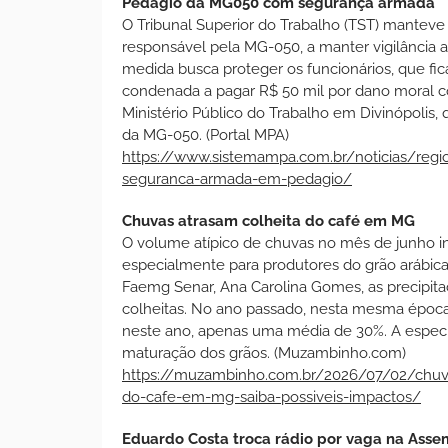
Pedágio da MG050 com segurança armada
O Tribunal Superior do Trabalho (TST) manteve 
responsável pela MG-050, a manter vigilância 
medida busca proteger os funcionários, que f
condenada a pagar R$ 50 mil por dano moral c
Ministério Público do Trabalho em Divinópolis
da MG-050. (Portal MPA)
https://www.sistemampa.com.br/noticias/regio
seguranca-armada-em-pedagio/
Chuvas atrasam colheita do café em MG
O volume atípico de chuvas no mês de junho i
especialmente para produtores do grão arábic
Faemg Senar, Ana Carolina Gomes, as precipita
colheitas. No ano passado, nesta mesma época
neste ano, apenas uma média de 30%. A especi
maturação dos grãos. (Muzambinho.com)
https://muzambinho.com.br/2026/07/02/chuva
do-cafe-em-mg-saiba-possiveis-impactos/
Eduardo Costa troca rádio por vaga na Asse