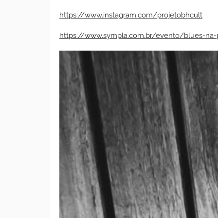
https://www.instagram.com/projetobhcult
https://www.sympla.com.br/evento/blues-na