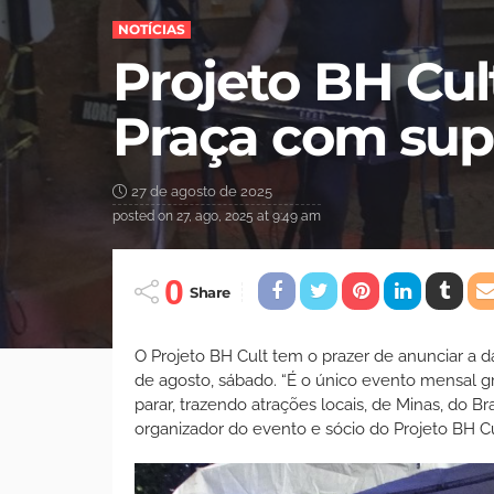
NOTÍCIAS
Projeto BH Cu
Praça com supe
27 de agosto de 2025
posted on
27, ago, 2025 at 9:49 am
0
Share
O Projeto BH Cult tem o prazer de anunciar a 
de agosto, sábado. “É o único evento mensal gr
parar, trazendo atrações locais, de Minas, do B
organizador do evento e sócio do Projeto BH Cu