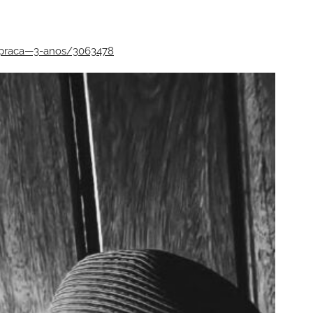
-praca—3-anos/3063478