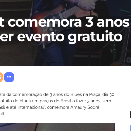
lt comemora 3 anos
r evento gratuito
data da comemoração de 3 anos do Blues na Praça, dia 30
atuito de blues em praças do Brasil a fazer 3 anos, sem
rasil e até Internacional”, comemora Amaury Sodré,
lt.