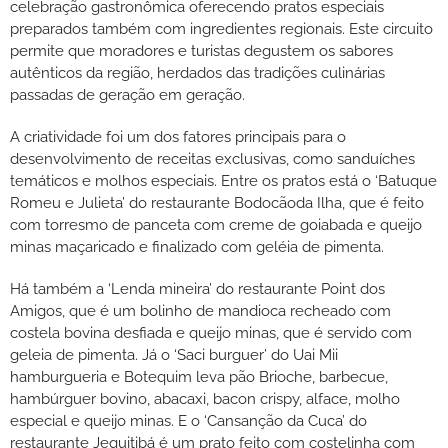
celebração gastronômica oferecendo pratos especiais
preparados também com ingredientes regionais. Este circuito
permite que moradores e turistas degustem os sabores
autênticos da região, herdados das tradições culinárias
passadas de geração em geração.
A criatividade foi um dos fatores principais para o
desenvolvimento de receitas exclusivas, como sanduíches
temáticos e molhos especiais. Entre os pratos está o ‘Batuque
Romeu e Julieta’ do restaurante Bodocãoda Ilha, que é feito
com torresmo de panceta com creme de goiabada e queijo
minas maçaricado e finalizado com geléia de pimenta.
Há também a ‘Lenda mineira’ do restaurante Point dos
Amigos, que é um bolinho de mandioca recheado com
costela bovina desfiada e queijo minas, que é servido com
geleia de pimenta. Já o ‘Saci burguer’ do Uai Mii
hamburgueria e Botequim leva pão Brioche, barbecue,
hambúrguer bovino, abacaxi, bacon crispy, alface, molho
especial e queijo minas. E o ‘Cansanção da Cuca’ do
restaurante Jequitibá é um prato feito com costelinha com