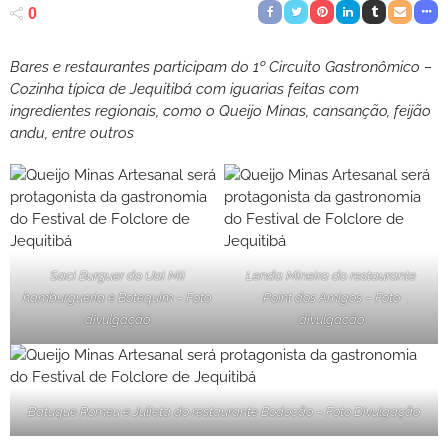
0
Bares e restaurantes participam do 1º Circuito Gastronômico –
Cozinha típica de Jequitibá com iguarias feitas com
ingredientes regionais, como o Queijo Minas, cansanção, feijão
andu, entre outros
Saci Burguer do Uai Mii
Lenda Mineira do restaurante
hamburgueria e Botequim – Foto
Point dos Amigos – Foto
divulgação
divulgação
Batuque Romeu e Julieta do restaurante Bodocão – Foto Divulgação