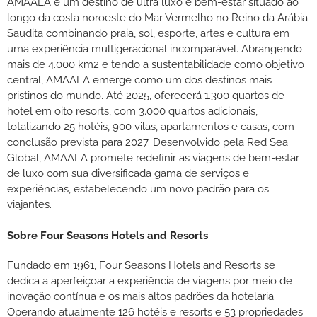
AMAALA é um destino de ultra luxo e bem-estar situado ao
longo da costa noroeste do Mar Vermelho no Reino da Arábia
Saudita combinando praia, sol, esporte, artes e cultura em
uma experiência multigeracional incomparável. Abrangendo
mais de 4.000 km2 e tendo a sustentabilidade como objetivo
central, AMAALA emerge como um dos destinos mais
pristinos do mundo. Até 2025, oferecerá 1.300 quartos de
hotel em oito resorts, com 3.000 quartos adicionais,
totalizando 25 hotéis, 900 vilas, apartamentos e casas, com
conclusão prevista para 2027. Desenvolvido pela Red Sea
Global, AMAALA promete redefinir as viagens de bem-estar
de luxo com sua diversificada gama de serviços e
experiências, estabelecendo um novo padrão para os
viajantes.
Sobre Four Seasons Hotels and Resorts
Fundado em 1961, Four Seasons Hotels and Resorts se
dedica a aperfeiçoar a experiência de viagens por meio de
inovação contínua e os mais altos padrões da hotelaria.
Operando atualmente 126 hotéis e resorts e 53 propriedades