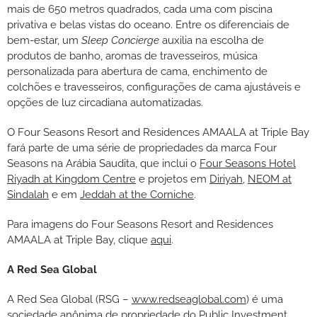
mais de 650 metros quadrados, cada uma com piscina
privativa e belas vistas do oceano. Entre os diferenciais de
bem-estar, um
Sleep Concierge
auxilia na escolha de
produtos de banho, aromas de travesseiros, música
personalizada para abertura de cama, enchimento de
colchões e travesseiros, configurações de cama ajustáveis e
opções de luz circadiana automatizadas.
O Four Seasons Resort and Residences AMAALA at Triple Bay
fará parte de uma série de propriedades da marca Four
Seasons na Arábia Saudita, que inclui o
Four Seasons Hotel
Riyadh at Kingdom Centre
e projetos em
Diriyah
,
NEOM at
Sindalah
e em
Jeddah at the Corniche
.
Para imagens do Four Seasons Resort and Residences
AMAALA at Triple Bay, clique
aqui
.
A Red Sea Global
A Red Sea Global (RSG –
www.redseaglobal.com
) é uma
sociedade anônima de propriedade do Public Investment