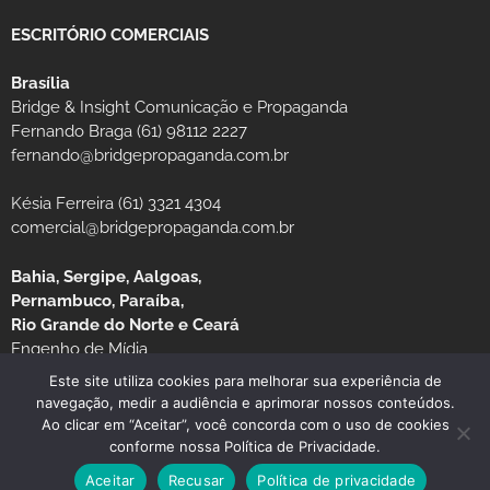
ESCRITÓRIO COMERCIAIS
Brasília
Bridge & Insight Comunicação e Propaganda
Fernando Braga (61) 98112 2227
fernando@bridgepropaganda.com.br
Késia Ferreira (61) 3321 4304
comercial@bridgepropaganda.com.br
Bahia, Sergipe, Aalgoas,
Pernambuco, Paraíba,
Rio Grande do Norte e Ceará
Engenho de Mídia
Luciano Moura (81) 99939-0235 / (81) 3126-8181
Este site utiliza cookies para melhorar sua experiência de
navegação, medir a audiência e aprimorar nossos conteúdos.
Ao clicar em “Aceitar”, você concorda com o uso de cookies
conforme nossa Política de Privacidade.
Aceitar
Recusar
Política de privacidade
© Copyright 2026 JORNAL MG TURISMO