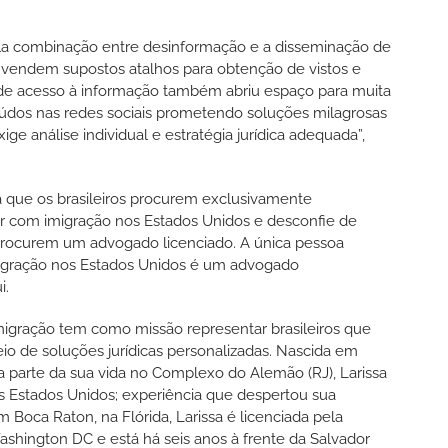
ela combinação entre desinformação e a disseminação de
 vendem supostos atalhos para obtenção de vistos e
e de acesso à informação também abriu espaço para muita
údos nas redes sociais prometendo soluções milagrosas
ige análise individual e estratégia jurídica adequada”,
a que os brasileiros procurem exclusivamente
uar com imigração nos Estados Unidos e desconfie de
“Procurem um advogado licenciado. A única pessoa
imigração nos Estados Unidos é um advogado
i.
igração tem como missão representar brasileiros que
o de soluções jurídicas personalizadas. Nascida em
oa parte da sua vida no Complexo do Alemão (RJ), Larissa
s Estados Unidos; experiência que despertou sua
m Boca Raton, na Flórida, Larissa é licenciada pela
shington DC e está há seis anos à frente da Salvador