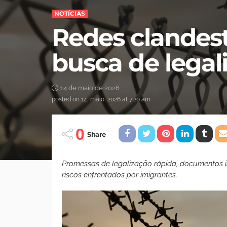
NOTÍCIAS
Redes clandest
busca de legal
14 de maio de 2026
posted on
14, maio, 2026 at 7:20 am
0
Share
Promessas de legalização rápida, documentos irr
riscos enfrentados por imigrantes.