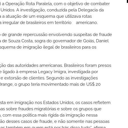
12) a Operação Rota Paralela, com o objetivo de combater
s Unidos. A investigação, conduzida pela Delegacia da
a a atuação de um esquema que utilizava rotas
a irregular de brasileiros em território americano.
o de grande repercussão envolvendo suspeitas de fraude
 de Souza Costa, sogra do governador de Goiás, Daniel
squema de imigração ilegal de brasileiros para os
o das autoridades americanas. Brasileiros foram presos
 ligado à empresa Legacy Imigra, investigada por
e extorsão de clientes. Segundo as investigações
Orange, o grupo teria movimentado mais de US$ 20
lista em imigração nos Estados Unidos, os casos refletem
s sobre fraudes migratórias e sobre os grupos que
 com essa política mais rígida da imigração nessa
ação desses casos de fraude, e não somente nas pessoas
s também em quem está por trás disso tudo”, afirma.