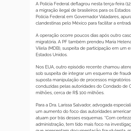
A Polícia Federal deflagrou nesta terça-feira (
a migração ilegal de brasileiros para os Estado
Polícia Federal em Governador Valadares, apur
clandestinas pelo México para facilitar a entrad
A operação ocorre poucos dias após outro cas
migratória. A PF também prendeu Maria Helena
Vilela (MDB), suspeita de participação em um e
Estados Unidos.
Nos EUA, outro episódio recente chamou atençã
sob suspeita de integrar um esquema de fraude
suposta manipulação de processos migratórios 
conduzidas pelas autoridades do Condado de 
milhões, cerca de R$ 100 milhões.
Para a Dra. Larissa Salvador, advogada especia
um aumento do foco das autoridades americana
atuam por trás desses esquemas. “Com certeza,
administração, tem tido mais foco na investig
que apresentam documentação fraudulenta, ma