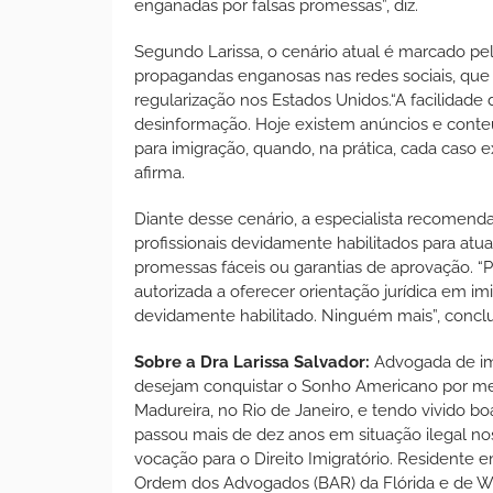
enganadas por falsas promessas”, diz.
Segundo Larissa, o cenário atual é marcado p
propagandas enganosas nas redes sociais, que
regularização nos Estados Unidos.“A facilidad
desinformação. Hoje existem anúncios e conte
para imigração, quando, na prática, cada caso ex
afirma.
Diante desse cenário, a especialista recomend
profissionais devidamente habilitados para at
promessas fáceis ou garantias de aprovação. 
autorizada a oferecer orientação jurídica em 
devidamente habilitado. Ninguém mais”, conclu
Sobre a Dra Larissa Salvador:
Advogada de im
desejam conquistar o Sonho Americano por mei
Madureira, no Rio de Janeiro, e tendo vivido b
passou mais de dez anos em situação ilegal no
vocação para o Direito Imigratório. Residente e
Ordem dos Advogados (BAR) da Flórida e de Wa