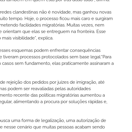
e redes clandestinas não é novidade, mas ganhou novas
uito tempo. Hoje, o processo ficou mais caro e surgiram
tendo facilidades migratórias. Muitas vezes, nem
e orientam que elas se entreguem na fronteira. Esse
ais visibilidade”, explica.
s nesses esquemas podem enfrentar consequências
e tiveram processos protocolados sem base legal.“Para
 casos sem fundamento, elas praticamente assinaram a
de rejeição dos pedidos por juízes de imigração, até
mas podem ser reavaliadas pelas autoridades
ento recente das políticas migratórias aumentou a
egular, alimentando a procura por soluções rápidas e,
sca uma forma de legalização, uma autorização de
mente nesse cenário que muitas pessoas acabam sendo