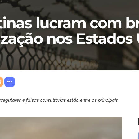
inas lucram com br
ização nos Estados
egulares e falsas consultorias estão entre os principais