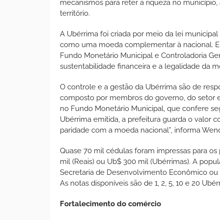
mecanismos para reter a riqueza no município,
território.
A Ubérrima foi criada por meio da lei municip
como uma moeda complementar à nacional. Ela 
Fundo Monetário Municipal e Controladoria Gera
sustentabilidade financeira e a legalidade da 
O controle e a gestão da Ubérrima são de resp
composto por membros do governo, do setor em
no Fundo Monetário Municipal, que confere segu
Ubérrima emitida, a prefeitura guarda o valor
paridade com a moeda nacional”, informa Wend
Quase 70 mil cédulas foram impressas para os p
mil (Reais) ou Ub$ 300 mil (Ubérrimas). A popu
Secretaria de Desenvolvimento Econômico ou n
As notas disponíveis são de 1, 2, 5, 10 e 20 Ubér
Fortalecimento do comércio