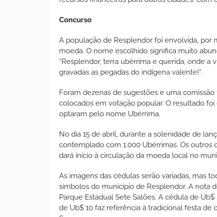
Concurso
A população de Resplendor foi envolvida, por
moeda. O nome escolhido significa muito abundan
“Resplendor, terra ubérrima e querida, onde a
gravadas as pegadas do indígena valente!”.
Foram dezenas de sugestões e uma comissão fo
colocados em votação popular. O resultado foi
optaram pelo nome Ubérrima.
No dia 15 de abril, durante a solenidade de l
contemplado com 1.000 Ubérrimas. Os outros q
dará início à circulação da moeda local no muni
As imagens das cédulas serão variadas, mas tod
símbolos do município de Resplendor. A nota 
Parque Estadual Sete Salões. A cédula de Ub$ 
de Ub$ 10 faz referência à tradicional festa de