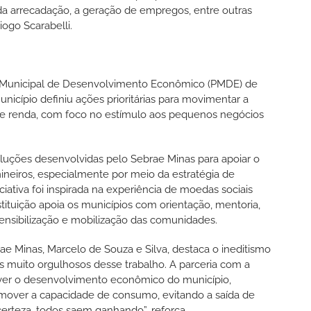
da arrecadação, a geração de empregos, entre outras
iogo Scarabelli.
no Municipal de Desenvolvimento Econômico (PMDE) de
icípio definiu ações prioritárias para movimentar a
 e renda, com foco no estímulo aos pequenos negócios
uções desenvolvidas pelo Sebrae Minas para apoiar o
eiros, especialmente por meio da estratégia de
ciativa foi inspirada na experiência de moedas sociais
stituição apoia os municípios com orientação, mentoria,
sensibilização e mobilização das comunidades.
ae Minas, Marcelo de Souza e Silva, destaca o ineditismo
s muito orgulhosos desse trabalho. A parceria com a
over o desenvolvimento econômico do município,
omover a capacidade de consumo, evitando a saída de
certeza, todos saem ganhando”, reforça.