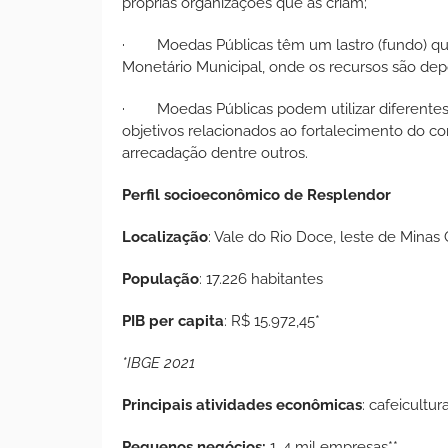
próprias organizações que as criam;
· Moedas Públicas têm um lastro (fundo) que
Monetário Municipal, onde os recursos são dep
· Moedas Públicas podem utilizar diferentes 
objetivos relacionados ao fortalecimento do co
arrecadação dentre outros.
Perfil socioeconômico de Resplendor
Localização
: Vale do Rio Doce, leste de Minas 
População
: 17.226 habitantes
PIB per capita
: R$ 15.972,45*
*IBGE 2021
Principais atividades econômicas
: cafeicultu
Pequenos negócios:
1, 4 mil empresas**