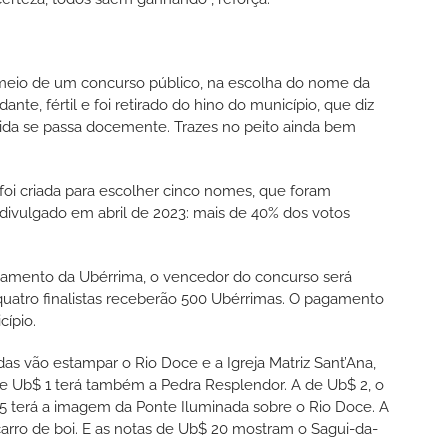
 meio de um concurso público, na escolha do nome da
te, fértil e foi retirado do hino do município, que diz
 vida se passa docemente. Trazes no peito ainda bem
i criada para escolher cinco nomes, que foram
 divulgado em abril de 2023: mais de 40% dos votos
ançamento da Ubérrima, o vencedor do concurso será
uatro finalistas receberão 500 Ubérrimas. O pagamento
cípio.
as vão estampar o Rio Doce e a Igreja Matriz Sant’Ana,
de Ub$ 1 terá também a Pedra Resplendor. A de Ub$ 2, o
5 terá a imagem da Ponte Iluminada sobre o Rio Doce. A
 carro de boi. E as notas de Ub$ 20 mostram o Sagui-da-