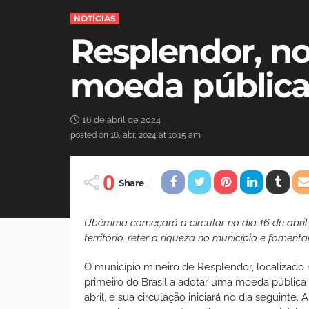
NOTÍCIAS
Resplendor, no 
moeda pública 
16 de abril de 2024
posted on
16, abr, 2024 at 10:15 am
0
Share
Ubérrima começará a circular no dia 16 de abri
território, reter a riqueza no município e fomen
O município mineiro de Resplendor, localizado 
primeiro do Brasil a adotar uma moeda pública 
abril, e sua circulação iniciará no dia seguinte. 