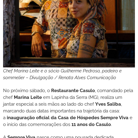
Chef Marina Leite e o sócio Guilherme Pedroso, padeiro e
sommelier – Divulgação / Renata Alves Comunicação
No próximo sábado, o
Restaurante Casulo
, comandado pela
chef
Marina Leite
em Lapinha da Serra (MG), realiza um
jantar especial a seis mãos ao lado do chef
Yves Saliba
,
marcando duas datas importantes na trajetória da casa:
a
inauguração oficial da Casa de Hóspedes Sempre Viva
e
o início das comemorações dos
11 anos do Casulo
.
A
Sempre Viva
nasce como uma pousada dedicada