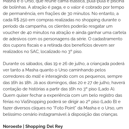
Masha e o Urso, que reúne cama elástica, pula-pula e piscina
de bolinhas. A atração é paga, e o valor é cobrado por tempo
de permanência, em frações de 30 minutos. No entanto, a
cada R$ 250 em compras realizadas no shopping durante o
período da campanha, os clientes poderão resgatar um
voucher de 40 minutos na atração e ainda ganhar uma cartela
de adesivos com os personagens da série. O cadastramento
dos cupons fiscais e a retirada dos benefícios devem ser
realizados no SAC, localizado no 3º piso.
Durante os sábados, dias 19 e 26 de julho, a criançada poderá
ver tanto a Masha quanto o Urso caminhando pelos
corredores do
mall
e interagindo com os pequenos, sempre
das 16h às 18h. Já aos domingos, dias 20 e 27 de julho, haverá
contação de histórias a partir das 16h no 3º piso (Lado A).
Quem quiser fechar a experiência com um belo registro das
férias no ViaShopping poderá se dirigir ao 2º piso (Lado B) e
fazer diversos cliques no “Foto Point” da Masha e o Urso, um
belíssimo cenário instagramável à disposição das crianças.
Noroeste | Shopping Del Rey