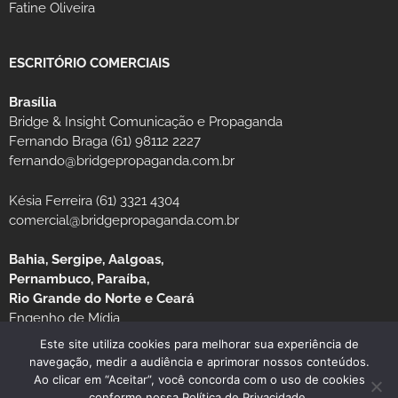
Fatine Oliveira
ESCRITÓRIO COMERCIAIS
Brasília
Bridge & Insight Comunicação e Propaganda
Fernando Braga (61) 98112 2227
fernando@bridgepropaganda.com.br
Késia Ferreira (61) 3321 4304
comercial@bridgepropaganda.com.br
Bahia, Sergipe, Aalgoas,
Pernambuco, Paraíba,
Rio Grande do Norte e Ceará
Engenho de Mídia
Luciano Moura (81) 99939-0235 / (81) 3126-8181
Este site utiliza cookies para melhorar sua experiência de
navegação, medir a audiência e aprimorar nossos conteúdos.
Ao clicar em “Aceitar”, você concorda com o uso de cookies
conforme nossa Política de Privacidade.