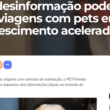
desinformação pod
iagens com pets e
rescimento acelera
 viagens com animais de estimação, a PETFriendly
os impactos das informações falsas na tomada de