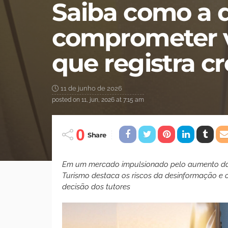
Saiba como a 
comprometer v
que registra c
11 de junho de 2026
posted on
11, jun, 2026 at 7:15 am
0
Share
Em um mercado impulsionado pelo aumento das
Turismo destaca os riscos da desinformação e 
decisão dos tutores