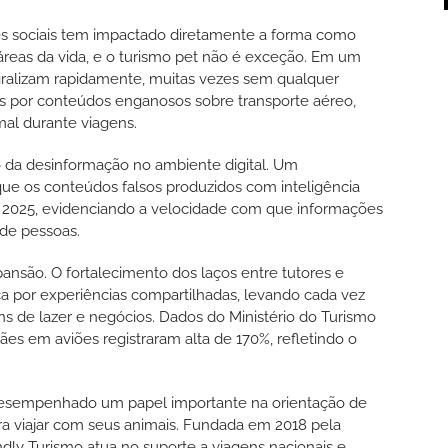
es sociais tem impactado diretamente a forma como
eas da vida, e o turismo pet não é exceção. Em um
viralizam rapidamente, muitas vezes sem qualquer
os por conteúdos enganosos sobre transporte aéreo,
al durante viagens.
 da desinformação no ambiente digital. Um
ue os conteúdos falsos produzidos com inteligência
4 e 2025, evidenciando a velocidade com que informações
 de pessoas.
são. O fortalecimento dos laços entre tutores e
a por experiências compartilhadas, levando cada vez
ens de lazer e negócios. Dados do Ministério do Turismo
es em aviões registraram alta de 170%, refletindo o
desempenhado um papel importante na orientação de
ra viajar com seus animais. Fundada em 2018 pela
ndly Turismo atua no suporte a viagens nacionais e