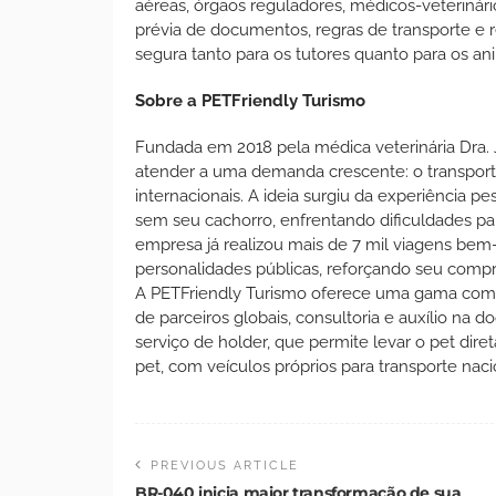
aéreas, órgãos reguladores, médicos-veterinár
prévia de documentos, regras de transporte e r
segura tanto para os tutores quanto para os anim
Sobre a PETFriendly Turismo
Fundada em 2018 pela médica veterinária Dra. 
atender a uma demanda crescente: o transport
internacionais. A ideia surgiu da experiência pe
sem seu cachorro, enfrentando dificuldades pa
empresa já realizou mais de 7 mil viagens be
personalidades públicas, reforçando seu comp
A PETFriendly Turismo oferece uma gama comple
de parceiros globais, consultoria e auxílio na 
serviço de holder, que permite levar o pet dir
pet, com veículos próprios para transporte naci
PREVIOUS ARTICLE
BR-040 inicia maior transformação de sua