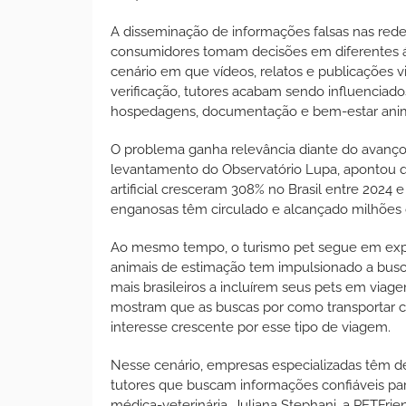
A disseminação de informações falsas nas red
consumidores tomam decisões em diferentes ár
cenário em que vídeos, relatos e publicações 
verificação, tutores acabam sendo influenciad
hospedagens, documentação e bem-estar anim
O problema ganha relevância diante do avanço
levantamento do Observatório Lupa, apontou q
artificial cresceram 308% no Brasil entre 202
enganosas têm circulado e alcançado milhões
Ao mesmo tempo, o turismo pet segue em expan
animais de estimação tem impulsionado a busc
mais brasileiros a incluírem seus pets em viag
mostram que as buscas por como transportar cã
interesse crescente por esse tipo de viagem.
Nesse cenário, empresas especializadas têm 
tutores que buscam informações confiáveis pa
médica-veterinária, Juliana Stephani, a PETFrie