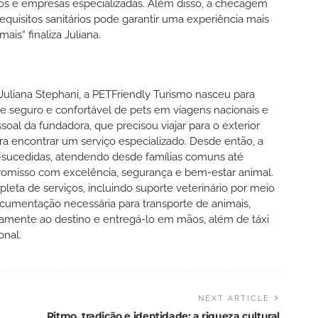
ios e empresas especializadas. Além disso, a checagem
equisitos sanitários pode garantir uma experiência mais
ais“ finaliza Juliana.
Juliana Stephani, a PETFriendly Turismo nasceu para
e seguro e confortável de pets em viagens nacionais e
ssoal da fundadora, que precisou viajar para o exterior
ra encontrar um serviço especializado. Desde então, a
m-sucedidas, atendendo desde famílias comuns até
romisso com excelência, segurança e bem-estar animal.
ta de serviços, incluindo suporte veterinário por meio
documentação necessária para transporte de animais,
etamente ao destino e entregá-lo em mãos, além de táxi
onal.
NEXT ARTICLE
Ritmo, tradição e identidade: a riqueza cultural