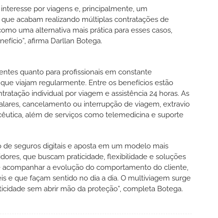
teresse por viagens e, principalmente, um
 que acabam realizando múltiplas contratações de
omo uma alternativa mais prática para esses casos,
fício”, afirma Darllan Botega.
uentes quanto para profissionais em constante
ue viajam regularmente. Entre os benefícios estão
ratação individual por viagem e assistência 24 horas. As
lares, cancelamento ou interrupção de viagem, extravio
cêutica, além de serviços como telemedicina e suporte
io de seguros digitais e aposta em um modelo mais
res, que buscam praticidade, flexibilidade e soluções
é acompanhar a evolução do comportamento do cliente,
eis e que façam sentido no dia a dia. O multiviagem surge
icidade sem abrir mão da proteção”, completa Botega.