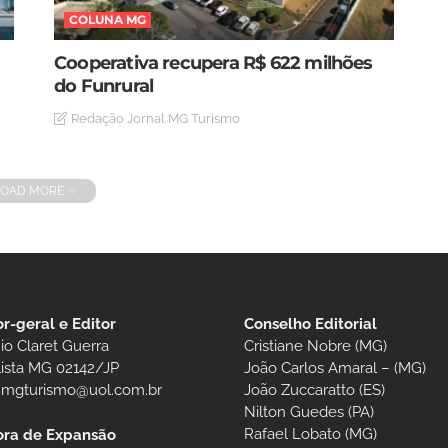
COLUNA MG
Cooperativa recupera R$ 622 milhões
do Funrural
Redação Jornal MG Turismo
LOAD MORE
or-geral e Editor
Conselho Editorial
io Claret Guerra
Cristiane Nobre (MG)
lista MG 02142/JP
João Carlos Amaral – (MG)
t.mgturismo@uol.com.br
João Zuccaratto (ES)
Nilton Guedes (PA)
Rafael Lobato (MG)
ora de Expansão