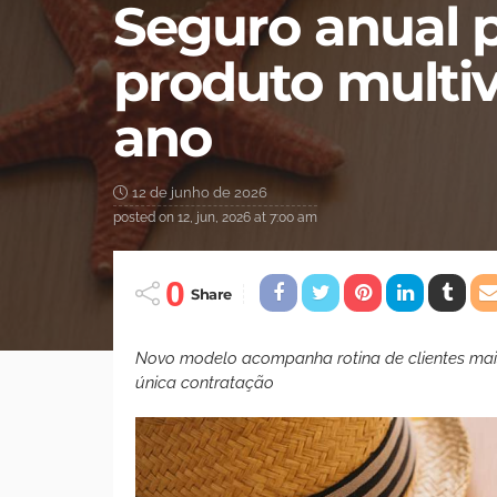
Seguro anual p
produto multi
ano
12 de junho de 2026
posted on
12, jun, 2026 at 7:00 am
0
Share
Novo modelo acompanha rotina de clientes mai
única contratação