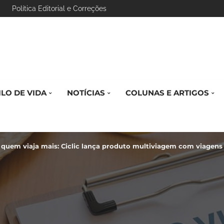
Política Editorial e Correções
ILO DE VIDA
NOTÍCIAS
COLUNAS E ARTIGOS
 quem viaja mais: Ciclic lança produto multiviagem com viagens 