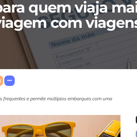
ara quem viaja mais
viagem com viagens
s frequentes e permite múltiplos embarques com uma