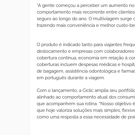
“A gente começou a perceber um aumento no in
comportamento mais recorrente entre clientes
seguro ao longo do ano. O multiviagem surge c
trazendo mais conveniência e melhor custo-bene
O produto é indicado tanto para viajantes freq
deslocamento e empresas com colaboradores q
cobertura contínua, economia em relação à cont
coberturas incluem despesas médicas e hospita
de bagagem, assistência odontológica e farma
em português durante a viagem.
Com o lançamento, a Ciclic amplia seu portfól
alinhado ao comportamento atual dos consumido
que acompanhem sua rotina. “Nosso objetivo 
que hoje valoriza soluções mais simples, flexív
como uma resposta a essa necessidade de prat