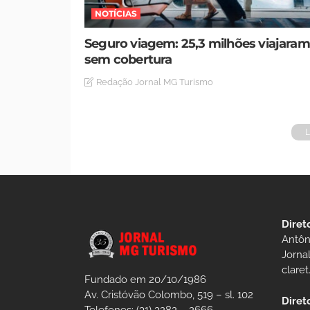
NOTÍCIAS
Seguro viagem: 25,3 milhões viajaram
sem cobertura
Redação Jornal MG Turismo
Diret
Antôn
Jorna
clare
Fundado em 20/10/1986
Av. Cristóvão Colombo, 519 – sl. 102
Diret