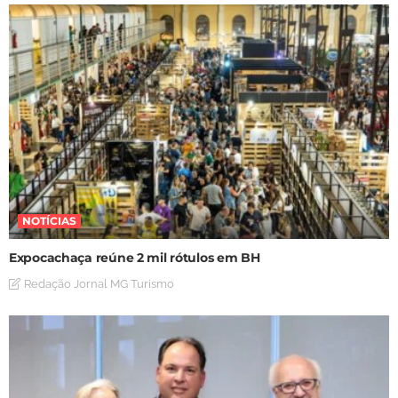
NOTÍCIAS
Expocachaça reúne 2 mil rótulos em BH
Redação Jornal MG Turismo