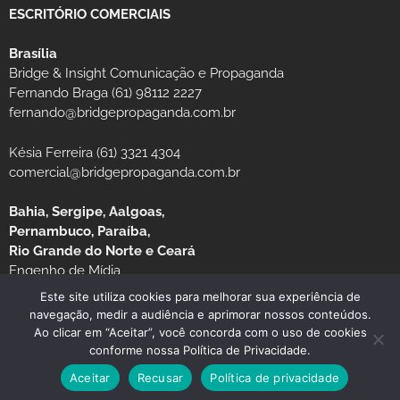
ESCRITÓRIO COMERCIAIS
Brasília
Bridge & Insight Comunicação e Propaganda
Fernando Braga (61) 98112 2227
fernando@bridgepropaganda.com.br
Késia Ferreira (61) 3321 4304
comercial@bridgepropaganda.com.br
Bahia, Sergipe, Aalgoas,
Pernambuco, Paraíba,
Rio Grande do Norte e Ceará
Engenho de Mídia
Luciano Moura (81) 99939-0235 / (81) 3126-8181
Este site utiliza cookies para melhorar sua experiência de
navegação, medir a audiência e aprimorar nossos conteúdos.
Ao clicar em “Aceitar”, você concorda com o uso de cookies
conforme nossa Política de Privacidade.
Aceitar
Recusar
Política de privacidade
© Copyright 2026 JORNAL MG TURISMO