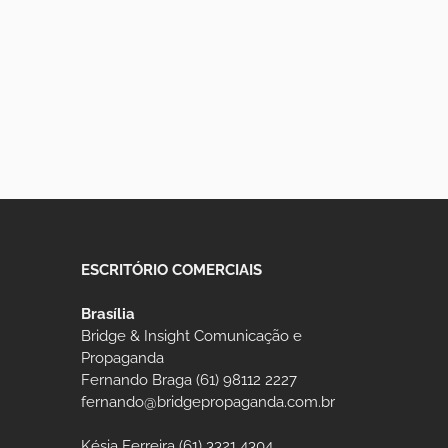
ESCRITÓRIO COMERCIAIS
Brasília
Bridge & Insight Comunicação e
Propaganda
Fernando Braga (61) 98112 2227
fernando@bridgepropaganda.com.br
Késia Ferreira (61) 3321 4304