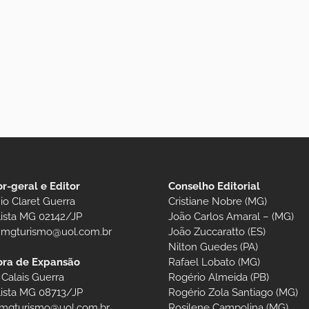
or-geral e Editor
Conselho Editorial
io Claret Guerra
Cristiane Nobre (MG)
lista MG 02142/JP
João Carlos Amaral – (MG)
t.mgturismo@uol.com.br
João Zuccaratto (ES)
Nilton Guedes (PA)
Rafael Lobato (MG)
ora de Expansão
Rogério Almeida (PB)
 Calais Guerra
Rogério Zola Santiago (MG)
lista MG 08713/JP
Rosilene Campolina (MG)
.mgturismo@uol.com.br