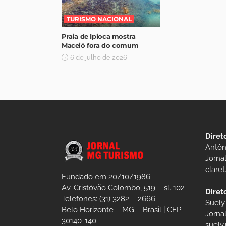
TURISMO NACIONAL
Praia de Ipioca mostra
Maceió fora do comum
6 de julho de 2026
Diret
Antôn
Jorna
clare
Fundado em 20/10/1986
Av. Cristóvão Colombo, 519 – sl. 102
Diret
Telefones: (31) 3282 – 2666
Suely
Belo Horizonte – MG – Brasil | CEP:
Jorna
30140-140
suely