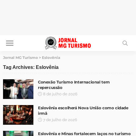
Jornal MG Turismo
>
Eslovênia
Tag Archives: Eslovênia
Conexão Turismo Internacional tem
repercussão
8 de julho de 2026
Eslovênia escolherá Nova União como cidade
irmã
7 de julho de 2026
Eslovênia e Minas fortalecem laços no turismo