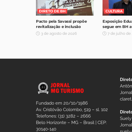
DIRETO DE BH
CULTURA
Pacto pela Savassi propõe
Exposição Edu
revitalização e inclusão
segue em BH at
3 de agosto de 2026
7 de julho de
Diret
Antôn
Jorna
clare
Fundado em 20/10/1986
Av. Cristóvão Colombo, 519 – sl. 102
Diret
Telefones: (31) 3282 – 2666
Suely
Belo Horizonte – MG – Brasil | CEP:
Jorna
30140-140
suely