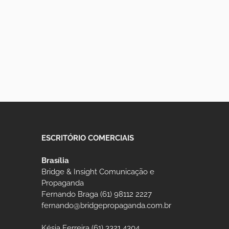
ESCRITÓRIO COMERCIAIS
Brasília
Bridge & Insight Comunicação e
Propaganda
Fernando Braga (61) 98112 2227
fernando@bridgepropaganda.com.br
Késia Ferreira (61) 3321 4304