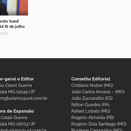
ardo Sued
é 15 de julho
 2026
or-geral e Editor
Conselho Editorial
io Claret Guerra
Cristiane Nobre (MG)
lista MG 02142/JP
João Carlos Amaral – (MG)
t.mgturismo@uol.com.br
João Zuccaratto (ES)
Nilton Guedes (PA)
Rafael Lobato (MG)
ora de Expansão
Rogério Almeida (PB)
 Calais Guerra
Rogério Zola Santiago (MG)
lista MG 08713/JP
Rosilene Campolina (MG)
.mgturismo@uol.com.br