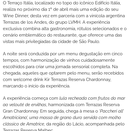
O Terraço Itália, localizado no topo do icônico Edifício Itália,
realiza no próximo dia 1º de abril mais uma edição do seu
Wine Dinner, desta vez em parceria com a vinícola argentina
Terrazas de los Andes, do grupo LVMH. A experiência
exclusiva combina alta gastronomia, rótulos selecionados e o
cenário emblemático do restaurante, que oferece uma das
vistas mais privilegiadas da cidade de São Paulo.
A noite será conduzida por um menu degustação em cinco
tempos, com harmonização de vinhos cuidadosamente
escolhidos para criar uma jornada sensorial completa. Na
chegada, aqueles que optarem pelo menu, serão recebidos
com welcome drink Kir Terrazas Reserva Chardonnay,
marcando o início da experiência.
A experiência começa com
lula recheada com frutos do mar
ao velouté de ervilhas
, harmonizada com Terrazas Reserva
Gran Chardonnay. Em seguida, chega à mesa o ‘
Paccheri all’
Amatriciana’, uma massa de grano duro servida com molho
clássico de Amatrice,
da região do Lácio, acompanhada pelo
Terrazas Reserva Malbec.