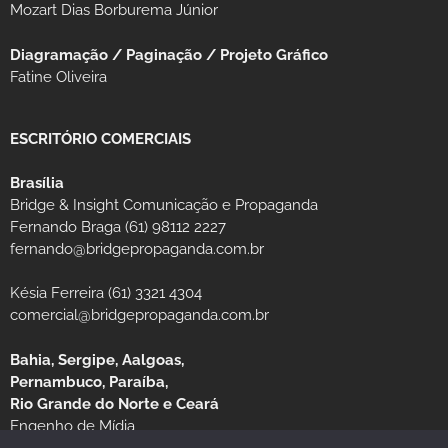
Mozart Dias Borburema Júnior
Diagramação / Paginação / Projeto Gráfico
Fatine Oliveira
ESCRITÓRIO COMERCIAIS
Brasília
Bridge & Insight Comunicação e Propaganda
Fernando Braga (61) 98112 2227
fernando@bridgepropaganda.com.br
Késia Ferreira (61) 3321 4304
comercial@bridgepropaganda.com.br
Bahia, Sergipe, Aalgoas,
Pernambuco, Paraíba,
Rio Grande do Norte e Ceará
Engenho de Mídia
Luciano Moura (81) 99939-0235 / (81) 3126-8181