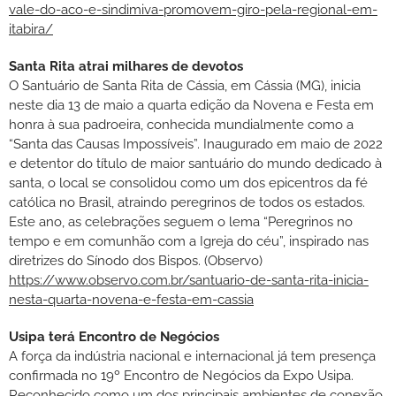
vale-do-aco-e-sindimiva-promovem-giro-pela-regional-em-
itabira/
Santa Rita atrai milhares de devotos
O Santuário de Santa Rita de Cássia, em Cássia (MG), inicia
neste dia 13 de maio a quarta edição da Novena e Festa em
honra à sua padroeira, conhecida mundialmente como a
“Santa das Causas Impossíveis”. Inaugurado em maio de 2022
e detentor do título de maior santuário do mundo dedicado à
santa, o local se consolidou como um dos epicentros da fé
católica no Brasil, atraindo peregrinos de todos os estados.
Este ano, as celebrações seguem o lema “Peregrinos no
tempo e em comunhão com a Igreja do céu”, inspirado nas
diretrizes do Sínodo dos Bispos. (Observo)
https://www.observo.com.br/santuario-de-santa-rita-inicia-
nesta-quarta-novena-e-festa-em-cassia
Usipa terá Encontro de Negócios
A força da indústria nacional e internacional já tem presença
confirmada no 19º Encontro de Negócios da Expo Usipa.
Reconhecido como um dos principais ambientes de conexão