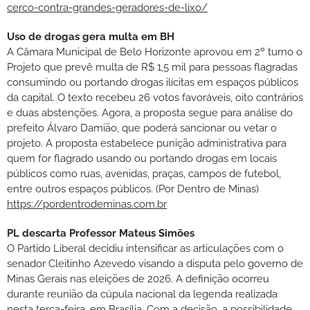
cerco-contra-grandes-geradores-de-lixo/
Uso de drogas gera multa em BH
A Câmara Municipal de Belo Horizonte aprovou em 2º turno o
Projeto que prevê multa de R$ 1,5 mil para pessoas flagradas
consumindo ou portando drogas ilícitas em espaços públicos
da capital. O texto recebeu 26 votos favoráveis, oito contrários
e duas abstenções. Agora, a proposta segue para análise do
prefeito Álvaro Damião, que poderá sancionar ou vetar o
projeto. A proposta estabelece punição administrativa para
quem for flagrado usando ou portando drogas em locais
públicos como ruas, avenidas, praças, campos de futebol,
entre outros espaços públicos. (Por Dentro de Minas)
https://pordentrodeminas.com.br
PL descarta Professor Mateus Simões
O Partido Liberal decidiu intensificar as articulações com o
senador Cleitinho Azevedo visando a disputa pelo governo de
Minas Gerais nas eleições de 2026. A definição ocorreu
durante reunião da cúpula nacional da legenda realizada
nesta terça-feira, em Brasília. Com a decisão, a possibilidade