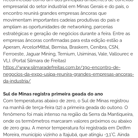
empresarial do setor industrial em Minas Gerais e do país, o
encontro reunirá grandes empresas âncoras que
movimentam importantes cadeias produtivas do país e
ampliam as oportunidades de networking, parcerias
estratégicas e geração de negócios durante a feira. Entre as
empresas âncoras confirmadas para esta edição estão a
Aperam, ArcelorMittal, Bemisa, Braskem, Cenibra, CSN,
Ferroeste, Jaguar Mining, Ternium, Usiminas, Vale, Vallourec e
VLI. (Portal Silmara de Freitas)
https://www.silmaradefreitas.com.br/19o-encontro-de-
negocios-da-expo-usipa-reunira-grandes-empresas-ancoras-
da-industria/
Sul de Minas registra primeira geada do ano
Com temperaturas abaixo de zero, o Sul de Minas registrou
na manhã de terça-feira (12) a primeira geada do outono. O
fenômeno foi mais intenso na região da Serra da Mantiqueira,
onde os termômetros marcaram valores próximos ou abaixo
de zero grau. A menor temperatura foi registrada em Delfim
Moreira, município vizinho a Itajubá, que atingiu -3,1°C. Ainda